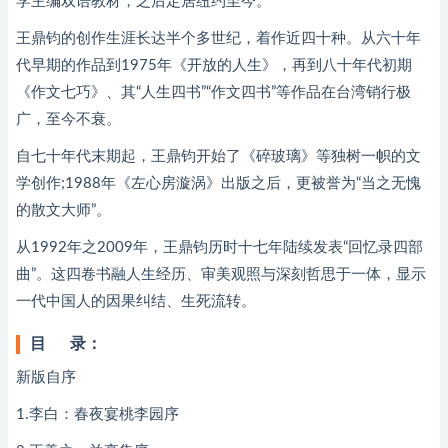
学主编双语教材，之后定居纽约至今。
王鼎钧的创作生涯长达半个多世纪，着作近四十种。从六十年
代早期的作品到1975年《开放的人生》，再到八十年代初期
《作文七巧》、其“人生四书”“作文四书”等作品在台湾销行极
广，至今不衰。
自七十年代末期起，王鼎钧开始了《碎玻璃》等独树一帜的文
学创作;1988年《左心房漩涡》出版之后，更被誉为“当之无愧
的散文大师”。
从1992年之2009年，王鼎钧历时十七年陆续发表“回忆录四部
曲”。这四卷书融人生经历、审美观照与深刻哲思于一体，显示
一代中国人的因果纠结、生死流转。
目 录：
新版自序
1.李白：春夜宴桃李园序