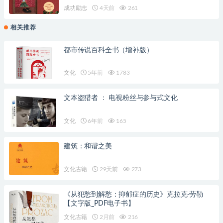
成功励志
4天前
261
相关推荐
都市传说百科全书（增补版）
文化
5年前
1783
文本盗猎者 ： 电视粉丝与参与式文化
文化
6年前
165
建筑：和谐之美
文化古籍
29天前
273
《从犯愁到解愁：抑郁症的历史》克拉克·劳勒
【文字版_PDF电子书】
文化古籍
2月前
216