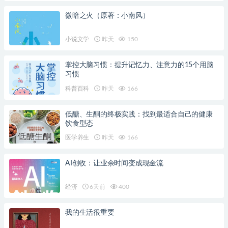
微暗之火（原著：小南风）
小说文学
昨天
150
掌控大脑习惯：提升记忆力、注意力的15个用脑
习惯
科普百科
昨天
166
低醣、生酮的终极实践：找到最适合自己的健康
饮食型态
医学养生
昨天
166
AI创收：让业余时间变成现金流
经济
6天前
400
我的生活很重要