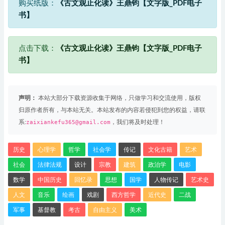
购买纸版：
《古文观止化读》王鼎钧【文字版_PDF电子
书】
点击下载：
《古文观止化读》王鼎钧【文字版_PDF电子
书】
声明：
本站大部分下载资源收集于网络，只做学习和交流使用，版权
归原作者所有，与本站无关。本站发布的内容若侵犯到您的权益，请联
系:
zaixiankefu365@gmail.com
，我们将及时处理！
历史
心理学
哲学
社会学
传记
文化古籍
艺术
社会
法律法规
设计
宗教
建筑
政治学
电影
数学
中国历史
回忆录
思想
国学
人物传记
艺术史
人文
音乐
绘画
戏剧
西方哲学
近代史
二战
军事
基督教
考古
自由主义
美术