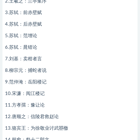
2.王羲之：兰亭集序
3.苏轼：前赤壁赋
4.苏轼：后赤壁赋
5.苏轼：范增论
6.苏轼：晁错论
7.刘基：卖柑者言
8.柳宗元：捕蛇者说
9.范仲淹：岳阳楼记
10.宋濂：阅江楼记
11.方孝孺：豫让论
12.唐顺之：信陵君救赵论
13.骆宾王：为徐敬业讨武曌檄
14.韩愈：祭十二郎文