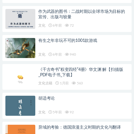
作为武器的图书：二战时期以全球市场为目标的
宣传、出版与较量
文化
6年前
72
有生之年非玩不可的1001款游戏
文化
6年前
940
《千古奇书“权变四经”4册》华文渊 解【扫描版
_PDF电子书_下载】
文化古籍
1月前
563
胡适考论
文化
5年前
92
异域的考验：德国浪漫主义时期的文化与翻译