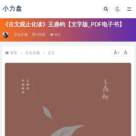
小力盘
《古文观止化读》王鼎钧【文字版_PDF电子书】
文化古籍
2月前
453
+
-
首页
文化古籍
正文