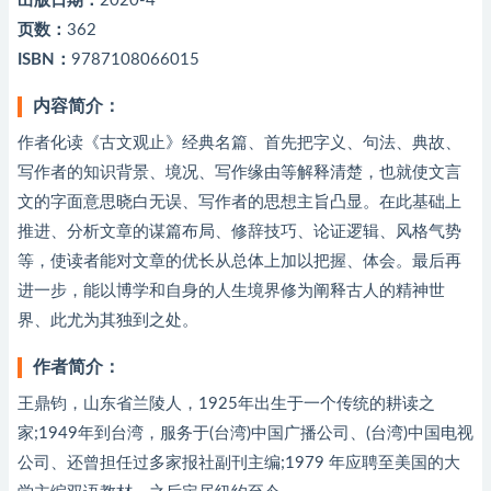
出版日期：
2020-4
页数：
362
ISBN：
9787108066015
内容简介：
作者化读《古文观止》经典名篇、首先把字义、句法、典故、
写作者的知识背景、境况、写作缘由等解释清楚，也就使文言
文的字面意思晓白无误、写作者的思想主旨凸显。在此基础上
推进、分析文章的谋篇布局、修辞技巧、论证逻辑、风格气势
等，使读者能对文章的优长从总体上加以把握、体会。最后再
进一步，能以博学和自身的人生境界修为阐释古人的精神世
界、此尤为其独到之处。
作者简介：
王鼎钧，山东省兰陵人，1925年出生于一个传统的耕读之
家;1949年到台湾，服务于(台湾)中国广播公司、(台湾)中国电视
公司、还曾担任过多家报社副刊主编;1979 年应聘至美国的大