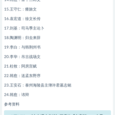
15.王守仁：瘗旅文
16.袁宏道：徐文长传
17.刘基：司马季主论卜
18.陶渊明：归去来辞
19.李白：与韩荆州书
20.李华：吊古战场文
21.杜牧：阿房宫赋
22.韩愈：送孟东野序
23.王安石：泰州海陵县主簿许君墓志铭
24.韩愈：讳辩
参考资料