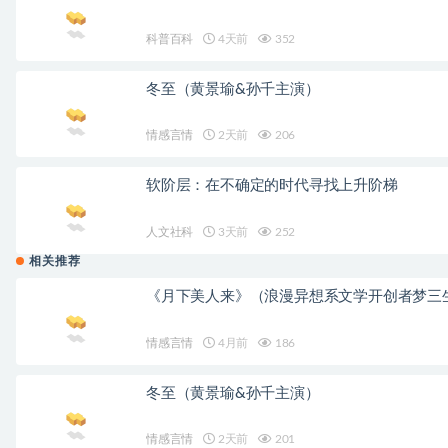
科普百科
4天前
352
冬至（黄景瑜&孙千主演）
情感言情
2天前
206
软阶层：在不确定的时代寻找上升阶梯
人文社科
3天前
252
相关推荐
《月下美人来》（浪漫异想系文学开创者梦三生
情感言情
4月前
186
冬至（黄景瑜&孙千主演）
情感言情
2天前
201