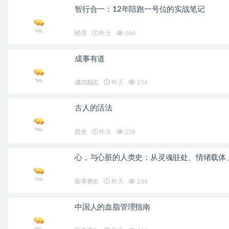
智行合一：12年陪跑一号位的实战笔记
经济
昨天
260
成事有道
成功励志
昨天
254
古人的活法
历史
昨天
258
心，与心脏的人类史：从灵魂驻处、情绪载体
医学养生
昨天
234
中国人的血脂管理指南