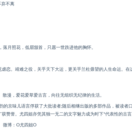
不弃不离
，落月照花，低眉颔首，只愿一世跌进他的胸怀。
死虐恋。靖难之役，关乎天下大运，更关乎兰杜毋望的人生命运。在
、散漫，爱花爱草爱古言，向往无组织无纪律的生活。
意韵的京味儿语言俘获了大批读者;随后相继出版的多部作品，被读者
广获赞誉。尤四姐亦凭其独一无二的文字魅力成为时下*代表性的古言
 微博：O尤四姐O