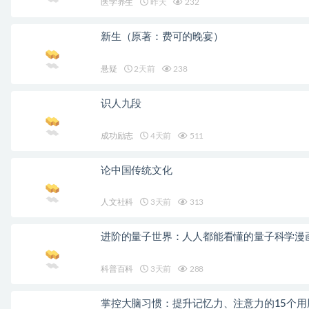
医学养生
昨天
232
新生（原著：费可的晚宴）
悬疑
2天前
238
识人九段
成功励志
4天前
511
论中国传统文化
人文社科
3天前
313
进阶的量子世界：人人都能看懂的量子科学漫
科普百科
3天前
288
掌控大脑习惯：提升记忆力、注意力的15个用