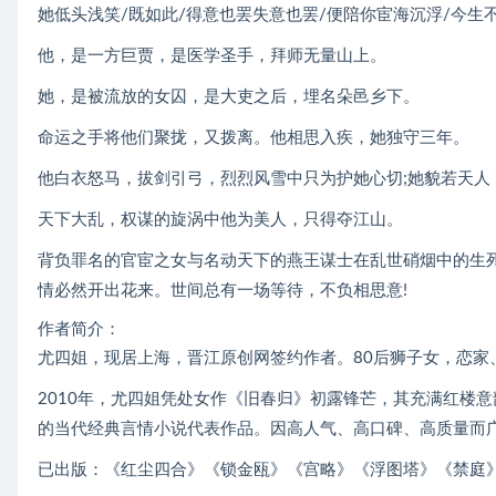
她低头浅笑/既如此/得意也罢失意也罢/便陪你宦海沉浮/今生
他，是一方巨贾，是医学圣手，拜师无量山上。
她，是被流放的女囚，是大吏之后，埋名朵邑乡下。
命运之手将他们聚拢，又拨离。他相思入疾，她独守三年。
他白衣怒马，拔剑引弓，烈烈风雪中只为护她心切;她貌若天人
天下大乱，权谋的旋涡中他为美人，只得夺江山。
背负罪名的官宦之女与名动天下的燕王谋士在乱世硝烟中的生
情必然开出花来。世间总有一场等待，不负相思意!
作者简介：
尤四姐，现居上海，晋江原创网签约作者。80后狮子女，恋家
2010年，尤四姐凭处女作《旧春归》初露锋芒，其充满红楼
的当代经典言情小说代表作品。因高人气、高口碑、高质量而
已出版：《红尘四合》《锁金瓯》《宫略》《浮图塔》《禁庭》