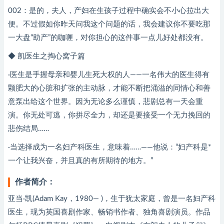
002：是的，夫人，产妇在生孩子过程中确实会不小心拉出大
便。不过假如你昨天问我这个问题的话，我会建议你不要吃那
一大盘“助产”的咖喱，对你担心的这件事一点儿好处都没有。
◆ 凯医生之掏心窝子篇
·医生是手握母亲和婴儿生死大权的人——一名伟大的医生得有
颗肥大的心脏和扩张的主动脉，才能不断把涌溢的同情心和善
意泵出给这个世界。因为无论多么谨慎，悲剧总有一天会重
演。你无处可逃，你拼尽全力，却还是要接受一个无力挽回的
悲伤结局……
·当选择成为一名妇产科医生，意味着……——他说：“妇产科是*
一个让我兴奋，并且真的有所期待的地方。”
作者简介：
亚当·凯(Adam Kay，1980— )，生于犹太家庭，曾是一名妇产科
医生，现为英国喜剧作家、畅销书作者、独角喜剧演员。作品