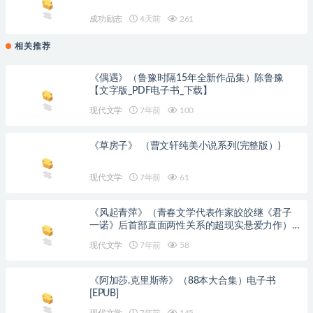
成功励志
4天前
261
相关推荐
《偶遇》（鲁豫时隔15年全新作品集）陈鲁豫
【文字版_PDF电子书_下载】
现代文学
7年前
100
《草房子》 （曹文轩纯美小说系列(完整版）)
现代文学
7年前
61
《风起青萍》（青春文学代表作家皎皎继《君子
一诺》后首部直面两性关系的超现实悬爱力作）
文字版电子书[PDF]
现代文学
7年前
58
《阿加莎.克里斯蒂》（88本大合集）电子书
[EPUB]
现代文学
7年前
145