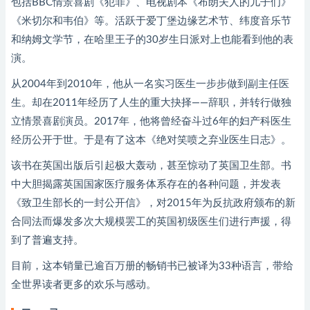
包括BBC情景喜剧《犯罪》、电视剧本《布朗夫人的儿子们》
《米切尔和韦伯》等。活跃于爱丁堡边缘艺术节、纬度音乐节
和纳姆文学节，在哈里王子的30岁生日派对上也能看到他的表
演。
从2004年到2010年，他从一名实习医生一步步做到副主任医
生。却在2011年经历了人生的重大抉择——辞职，并转行做独
立情景喜剧演员。2017年，他将曾经奋斗过6年的妇产科医生
经历公开于世。于是有了这本《绝对笑喷之弃业医生日志》。
该书在英国出版后引起极大轰动，甚至惊动了英国卫生部。书
中大胆揭露英国国家医疗服务体系存在的各种问题，并发表
《致卫生部长的一封公开信》，对2015年为反抗政府颁布的新
合同法而爆发多次大规模罢工的英国初级医生们进行声援，得
到了普遍支持。
目前，这本销量已逾百万册的畅销书已被译为33种语言，带给
全世界读者更多的欢乐与感动。