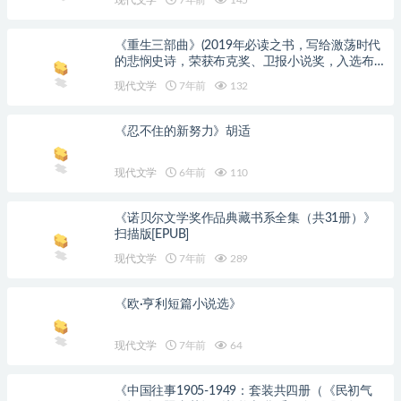
《重生三部曲》(2019年必读之书，写给激荡时代
的悲悯史诗，荣获布克奖、卫报小说奖，入选布
克奖40周年最佳小说)派特·巴克【文字版_PDF电
现代文学
7年前
132
子书_下载】
《忍不住的新努力》胡适
现代文学
6年前
110
《诺贝尔文学奖作品典藏书系全集（共31册）》
扫描版[EPUB]
现代文学
7年前
289
《欧·亨利短篇小说选》
现代文学
7年前
64
《中国往事1905-1949：套装共四册（《民初气