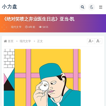
小力盘
《绝对笑喷之弃业医生日志》亚当·凯
现代文学
6年前
1651
+
-
首页
现代文学
正文