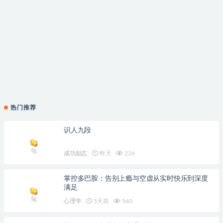
热门推荐
识人九段
成功励志
昨天
226
掌控多巴胺：告别上瘾与空虚从实时快乐到深度
满足
心理学
5天前
560