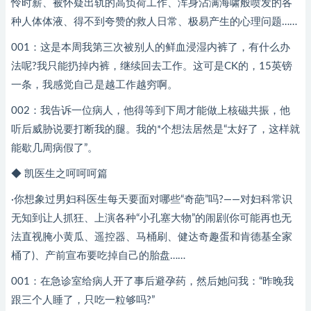
怜时薪、被怀疑出轨的高负荷工作、浑身沾满海啸般喷发的各
种人体体液、得不到夸赞的救人日常、极易产生的心理问题……
001：这是本周我第三次被别人的鲜血浸湿内裤了，有什么办
法呢?我只能扔掉内裤，继续回去工作。这可是CK的，15英镑
一条，我感觉自己是越工作越穷啊。
002：我告诉一位病人，他得等到下周才能做上核磁共振，他
听后威胁说要打断我的腿。我的*个想法居然是“太好了，这样就
能歇几周病假了”。
◆ 凯医生之呵呵呵篇
·你想象过男妇科医生每天要面对哪些“奇葩”吗?——对妇科常识
无知到让人抓狂、上演各种“小孔塞大物”的闹剧(你可能再也无
法直视腌小黄瓜、遥控器、马桶刷、健达奇趣蛋和肯德基全家
桶了)、产前宣布要吃掉自己的胎盘……
001：在急诊室给病人开了事后避孕药，然后她问我：“昨晚我
跟三个人睡了，只吃一粒够吗?”