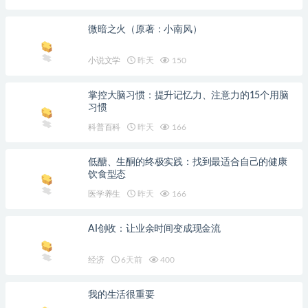
微暗之火（原著：小南风）
小说文学
昨天
150
掌控大脑习惯：提升记忆力、注意力的15个用脑
习惯
科普百科
昨天
166
低醣、生酮的终极实践：找到最适合自己的健康
饮食型态
医学养生
昨天
166
AI创收：让业余时间变成现金流
经济
6天前
400
我的生活很重要