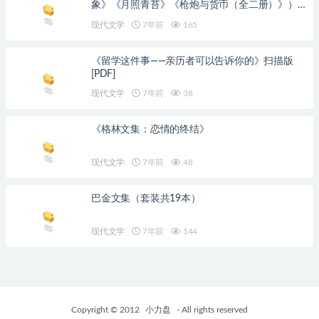
象》《月照青苔》《枪炮与货币（全二册）》）
深度呈现中国现代转型历程》赵柏田
现代文学
7年前
165
《留学这件事——亲历者可以告诉你的》扫描版
[PDF]
现代文学
7年前
38
《格林文集：恋情的终结》
现代文学
7年前
48
巴金文集（套装共19本）
现代文学
7年前
144
Copyright © 2012
小力盘
- All rights reserved