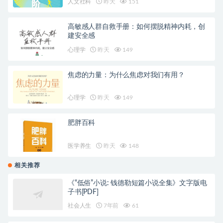
人文社科
昨天
151
高敏感人群自救手册：如何摆脱精神内耗，创
建安全感
心理学
昨天
149
焦虑的力量：为什么焦虑对我们有用？
心理学
昨天
149
肥胖百科
医学养生
昨天
148
相关推荐
《“低俗”小说: 钱德勒短篇小说全集》文字版电
子书[PDF]
社会人生
7年前
61