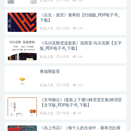
社会人生
7年前
142
《众生：迷宫》黄孝阳【扫描版_PDF电子书_
下载】
社会人生
4月前
191
《马尔克斯优选套装》加西亚·马尔克斯【文字
版_PDF电子书_下载】
社会人生
6年前
141
奥瑞斯提亚
社会人生
1年前
265
《京华烟云》(套装上下册) (林语堂文集)林语堂
【文字版_PDF电子书_下载】
社会人生
7年前
89
《岛上书店》（每个人的生命中，都有无比艰