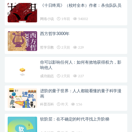
《十日终焉》（校对全本）作者：杀虫队队员
网络小说
1年前
54002
西方哲学3000年
哲学宗教
2天前
229
你可以影响任何人：如何有效地获得权力，影
响他人
成功励志
2天前
227
进阶的量子世界：人人都能看懂的量子科学漫
画
科普百科
昨天
156
软阶层：在不确定的时代寻找上升阶梯