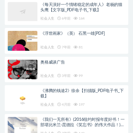
《每天演好一个情绪稳定的成年人》老杨的猫
头鹰【文字版_PDF电子书_下载】
社会人生
6年前
164
《浮世画家》（英） 石黑一雄[PDF]
社会人生
7年前
81
奥格威谈广告
社会人生
3年前
99
《沸腾的钱途2》徐余【扫描版_PDF电子书_下
载】
社会人生
4月前
197
《我们一无所有》(2016纽约时报年度好书！一
部堪比米兰·昆德拉《笑忘书》的伟大作品！)安
东尼·马拉【文字版_PDF电子书_下载】