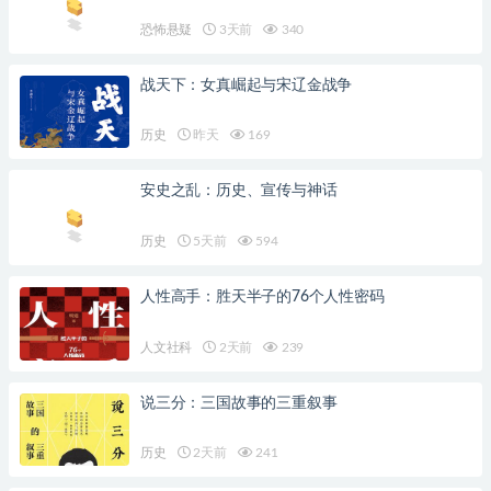
恐怖悬疑
3天前
340
战天下：女真崛起与宋辽金战争
历史
昨天
169
安史之乱：历史、宣传与神话
历史
5天前
594
人性高手：胜天半子的76个人性密码
人文社科
2天前
239
说三分：三国故事的三重叙事
历史
2天前
241