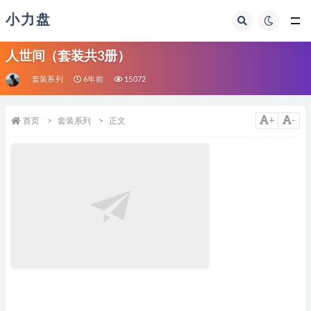
小力盘
人世间（套装共3册）
套装系列
6年前
15072
+
-
首页
套装系列
正文