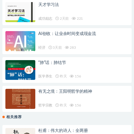
天才学习法
成功励志
2天前
221
AI创收：让业余时间变成现金流
经济
3天前
283
“肺”话：肺结节
医学养生
昨天
156
有无之境：王阳明哲学的精神
哲学宗教
昨天
156
相关推荐
杜甫：伟大的诗人：全两册