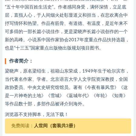
“五十年中国百姓生活史”。作者感同身受，满怀深情，立足底
层，直指人心，于人间烟火处彰显道义和担当，在悲欢离合中
抒写情怀和热望。作品有筋骨、有道德、有温度，是近年来不
可多得的一部长篇小说佳作，更是梁晓声长篇小说创作的一个
新的高峰。小说系中国作家协会2017年度重点作品扶持选题，
也是“十三五”国家重点出版物出版规划项目图书。
作者简介：
梁晓声，原名梁绍生，祖籍山东荣成，1949年生于哈尔滨市，
当代著名作家、学者。北京语言大学人文学院资深教授，全国
政协委员、中央文史研究馆馆员。著有《今夜有暴风雪》《这
是一片神奇的土地》《雪城》《返城年代》《年轮》《知青》
等作品数十部，多部作品被译介到海外。
浏览器不支持脚本，无法下载！
免费阅读：
人世间（套装共3册）