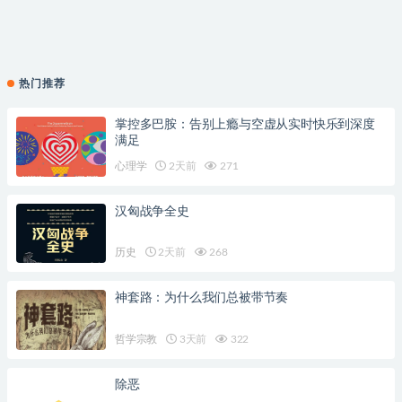
热门推荐
掌控多巴胺：告别上瘾与空虚从实时快乐到深度
满足
心理学
2天前
271
汉匈战争全史
历史
2天前
268
神套路：为什么我们总被带节奏
哲学宗教
3天前
322
除恶