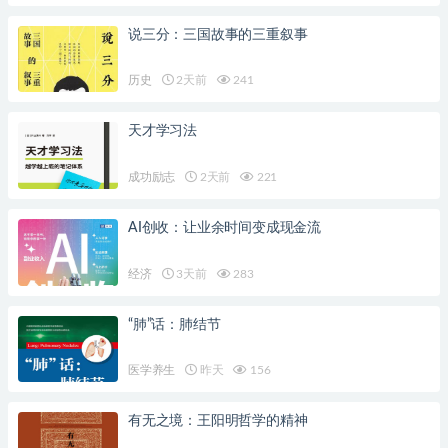
说三分：三国故事的三重叙事
历史
2天前
241
天才学习法
成功励志
2天前
221
AI创收：让业余时间变成现金流
经济
3天前
283
“肺”话：肺结节
医学养生
昨天
156
有无之境：王阳明哲学的精神