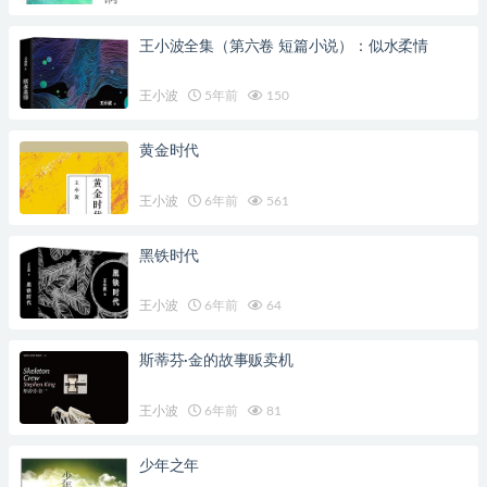
王小波全集（第六卷 短篇小说）：似水柔情
王小波
5年前
150
黄金时代
王小波
6年前
561
黑铁时代
王小波
6年前
64
斯蒂芬·金的故事贩卖机
王小波
6年前
81
少年之年