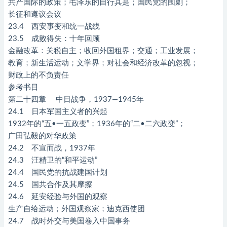
共产国际的政策；毛泽东的自行其是；国民党的围剿；
长征和遵议会议
23.4 西安事变和统一战线
23.5 成败得失：十年回顾
金融改革：关税自主；收回外国租界；交通；工业发展；
教育；新生活运动；文学界；对社会和经济改革的忽视；
财政上的不负责任
参考书目
第二十四章 中日战争，1937—1945年
24.1 日本军国主义者的兴起
1932年的“五•一五政变”；1936年的“二•二六政变”；
广田弘毅的对华政策
24.2 不宣而战，1937年
24.3 汪精卫的“和平运动”
24.4 国民党的抗战建国计划
24.5 国共合作及其摩擦
24.6 延安经验与外国的观察
生产自给运动；外国观察家；迪克西使团
24.7 战时外交与美国卷入中国事务