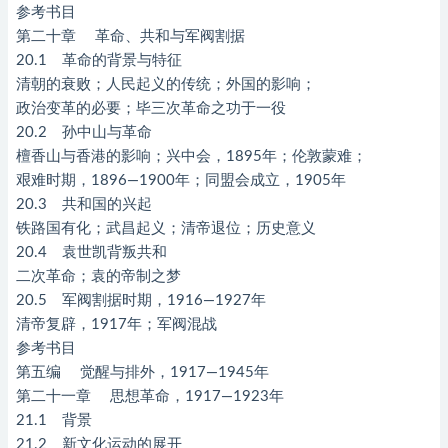
参考书目
第二十章 革命、共和与军阀割据
20.1 革命的背景与特征
清朝的衰败；人民起义的传统；外国的影响；
政治变革的必要；毕三次革命之功于一役
20.2 孙中山与革命
檀香山与香港的影响；兴中会，1895年；伦敦蒙难；
艰难时期，1896—1900年；同盟会成立，1905年
20.3 共和国的兴起
铁路国有化；武昌起义；清帝退位；历史意义
20.4 袁世凯背叛共和
二次革命；袁的帝制之梦
20.5 军阀割据时期，1916—1927年
清帝复辟，1917年；军阀混战
参考书目
第五编 觉醒与排外，1917—1945年
第二十一章 思想革命，1917—1923年
21.1 背景
21.2 新文化运动的展开