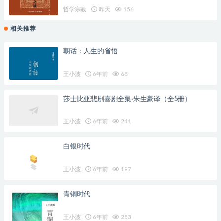
哲学宗教
昨天
156
相关推荐
朝话：人生的省悟
王小波
6年前
68
莎士比亚悲剧喜剧全集·朱生豪译（全5册）
王小波
6年前
241
白银时代
王小波
6年前
197
青铜时代
王小波
6年前
253