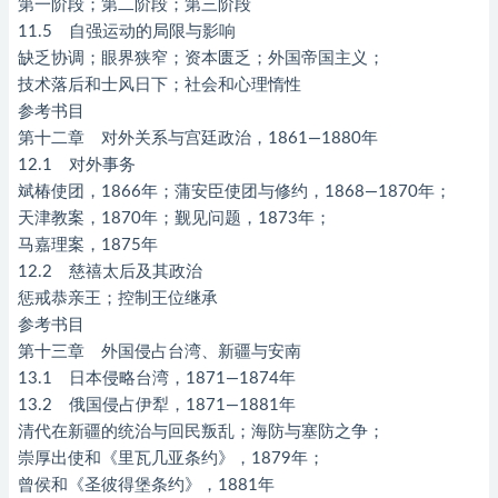
第一阶段；第二阶段；第三阶段
11.5 自强运动的局限与影响
缺乏协调；眼界狭窄；资本匮乏；外国帝国主义；
技术落后和士风日下；社会和心理惰性
参考书目
第十二章 对外关系与宫廷政治，1861—1880年
12.1 对外事务
斌椿使团，1866年；蒲安臣使团与修约，1868—1870年；
天津教案，1870年；觐见问题，1873年；
马嘉理案，1875年
12.2 慈禧太后及其政治
惩戒恭亲王；控制王位继承
参考书目
第十三章 外国侵占台湾、新疆与安南
13.1 日本侵略台湾，1871—1874年
13.2 俄国侵占伊犁，1871—1881年
清代在新疆的统治与回民叛乱；海防与塞防之争；
崇厚出使和《里瓦几亚条约》，1879年；
曾侯和《圣彼得堡条约》，1881年