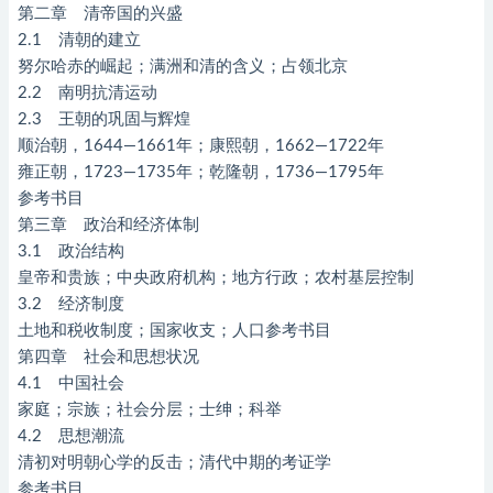
第二章 清帝国的兴盛
2.1 清朝的建立
努尔哈赤的崛起；满洲和清的含义；占领北京
2.2 南明抗清运动
2.3 王朝的巩固与辉煌
顺治朝，1644—1661年；康熙朝，1662—1722年
雍正朝，1723—1735年；乾隆朝，1736—1795年
参考书目
第三章 政治和经济体制
3.1 政治结构
皇帝和贵族；中央政府机构；地方行政；农村基层控制
3.2 经济制度
土地和税收制度；国家收支；人口参考书目
第四章 社会和思想状况
4.1 中国社会
家庭；宗族；社会分层；士绅；科举
4.2 思想潮流
清初对明朝心学的反击；清代中期的考证学
参考书目