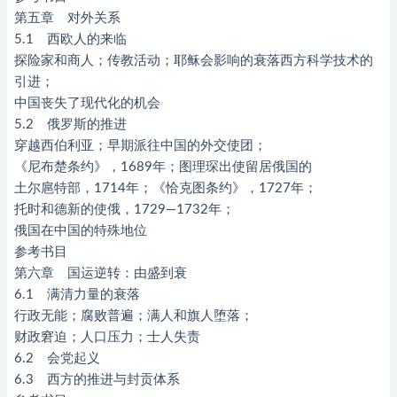
第五章 对外关系
5.1 西欧人的来临
探险家和商人；传教活动；耶稣会影响的衰落西方科学技术的
引进；
中国丧失了现代化的机会
5.2 俄罗斯的推进
穿越西伯利亚；早期派往中国的外交使团；
《尼布楚条约》，1689年；图理琛出使留居俄国的
土尔扈特部，1714年；《恰克图条约》，1727年；
托时和德新的使俄，1729—1732年；
俄国在中国的特殊地位
参考书目
第六章 国运逆转：由盛到衰
6.1 满清力量的衰落
行政无能；腐败普遍；满人和旗人堕落；
财政窘迫；人口压力；士人失责
6.2 会党起义
6.3 西方的推进与封贡体系