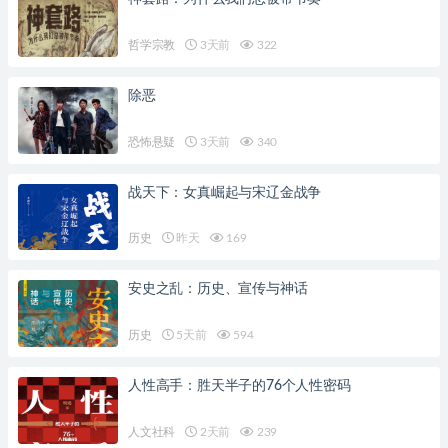
哲学宗教
3天前
322
除恶
恐怖悬疑
3天前
340
战天下：女真崛起与宋辽金战争
历史
昨天
169
安史之乱：历史、宣传与神话
历史
5天前
594
人性高手：胜天半子的76个人性密码
人文社科
2天前
239