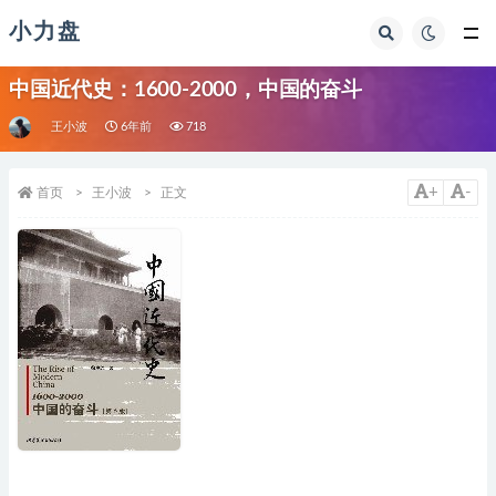
小力盘
中国近代史：1600-2000，中国的奋斗
王小波
6年前
718
+
-
首页
王小波
正文