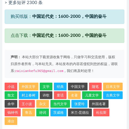
> 更多短评 2300 条
购买纸版：
中国近代史：1600-2000，中国的奋斗
点击下载：
中国近代史：1600-2000，中国的奋斗
声明：
本站大部分下载资源收集于网络，只做学习和交流使用，版权
归原作者所有，与本站无关。本站发布的内容若侵犯到您的权益，请联
系:
zaixiankefu365@gmail.com
，我们将及时处理！
小说
外国文学
文学
经典
中国文学
随笔
日本文学
散文
村上春树
诗歌
童话
名著
儿童文学
古典文学
余华
王小波
杂文
当代文学
张爱玲
外国名著
钱钟书
鲁迅
诗词
茨威格
米兰·昆德拉
杜拉斯
港台