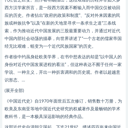
代社会之巨变。然作者明确指出，这段艰难的历程并非如大多
西方汉学家所言，是一段西方因素不断输入而中国仅仅被动回
应的历史。作者拈出“政府的政策和制度”、“反对外来因素的民
族或种族抗争”以及“在新的天地里寻求一条求生之道”三条线
索，作为推动近代中国发展的三股最重要动力，并通过对近代
中国内部社会动荡的描摹，向世界讲述了“一个古老的儒家帝国
经无比艰难，蜕变为一个近代民族国家”的历史。
作者徐中约虽身处欧美学界，在书中想表达的却是“以中国人的
身份对近代中国发展进程的看法”，但这种表达不囿于任何一家
学说、一种主义，开出一种折衷调和的历史观。作者以超越意
识形态、...
(展开全部)
《中国近代史》自1970年面世后五次修订，销售数十万册，为
欧美及东南亚等地中国近代史研究的权威著作及最畅销的学术
教科书，是一本极具深远影响的经典作品。
这部近代史自清朝立国起，下迄21世纪，缕述四百年来中国近