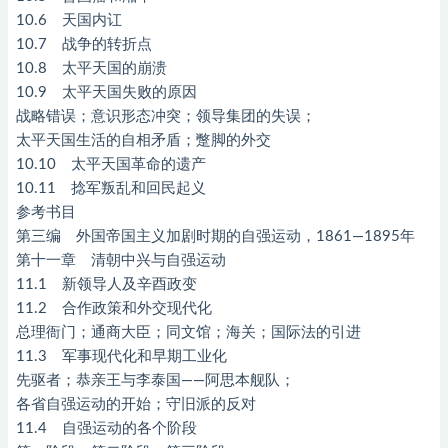
10.6 天国内讧
10.7 战争的转折点
10.8 太平天国的崩溃
10.9 太平天国失败的原因
战略错误；意识形态冲突；领导集团的失误；
太平天国生活的自相矛盾；蹩脚的外交
10.10 太平天国革命的遗产
10.11 捻军叛乱和回民起义
参考书目
第三编 外国帝国主义加剧时期的自强运动，1861—1895年
第十一章 清朝中兴与自强运动
11.1 新领导人及辛酉政变
11.2 合作政策和外交现代化
总理衙门；通商大臣；同文馆；海关；国际法的引进
11.3 军事现代化和早期工业化
先驱者；恭亲王与李泰国——阿思本舰队；
各省自强运动的开始；守旧派的反对
11.4 自强运动的各个阶段