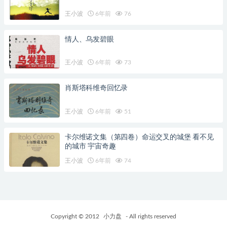
王小波
6年前
76
情人、乌发碧眼
王小波
6年前
73
肖斯塔科维奇回忆录
王小波
6年前
51
卡尔维诺文集（第四卷）命运交叉的城堡 看不见
的城市 宇宙奇趣
王小波
6年前
74
Copyright © 2012
小力盘
- All rights reserved