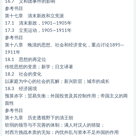
16.7 义和团事件的影响
参考书目
第十七章 清末新政和立宪派
17.1 清末新政，1901—1905年
17.3 立宪运动，1905—1911年
参考书目
第十八章 晚清的思想、社会和经济变化，重点讨论1895—
1911年
18.1 思想的再定位
传统思想的变质；新学；日文译著
18.2 社会的变化
以家庭为中心的社会的瓦解；新兴阶层；城市的成长
18.3 经济困境
预算赤字；贸易失衡；外国投资及其控制作用；帝国主义的两
面性
参考书目
第十九章 历史透视野下的清王朝
软弱的领导与不完善的体制；满人对汉人的猜疑；
对西方挑战本质的无知；内忧外乱与资本不足外国的作用