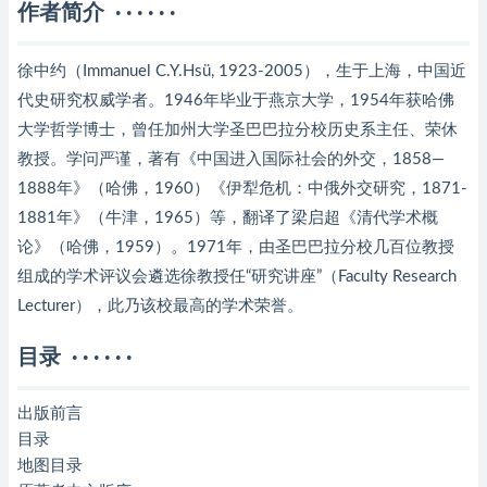
作者简介 · · · · · ·
徐中约（Immanuel C.Y.Hsü, 1923-2005），生于上海，中国近
代史研究权威学者。1946年毕业于燕京大学，1954年获哈佛
大学哲学博士，曾任加州大学圣巴巴拉分校历史系主任、荣休
教授。学问严谨，著有《中国进入国际社会的外交，1858—
1888年》（哈佛，1960）《伊犁危机：中俄外交研究，1871-
1881年》（牛津，1965）等，翻译了梁启超《清代学术概
论》（哈佛，1959）。1971年，由圣巴巴拉分校几百位教授
组成的学术评议会遴选徐教授任“研究讲座”（Faculty Research
Lecturer），此乃该校最高的学术荣誉。
目录 · · · · · ·
出版前言
目录
地图目录