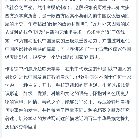
代社会之巨变。然作者明确指出，这段艰难的历程并非如大多
西方汉学家所言，是一段西方因素不断输入而中国仅仅被动回
应的历史。作者拈出“政府的政策和制度”、“反对外来因素的民
族或种族抗争”以及“在新的天地里寻求一条求生之道”三条线
索，作为推动近代中国发展的三股最重要动力，并通过对近代
中国内部社会动荡的描摹，向世界讲述了“一个古老的儒家帝国
经无比艰难，蜕变为一个近代民族国家”的历史。
作者徐中约虽身处欧美学界，在书中想表达的却是“以中国人的
身份对近代中国发展进程的看法”，但这种表达不囿于任何一家
学说、一种主义，开出一种折衷调和的历史观。作者以超越意
识形态、阶级、党派、种族和文化的眼光，怀抱对各色历史人
物的宽容、同情、善意之心，能够公平公正、客观冷静地看待
历史事件的发生。并且参考了巨量不同语种的档案文献及研究
著述，以跨学科的方法写就这部描述近四百年中华民族之挣扎
历程的史学巨著。