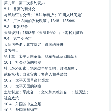
第九章 第二次条约安排
9.1 耆英的新外交
与璞鼎查的交情；1844年奏折；“广州入城问题”
9.2 广州方面的强硬政策，1848—1856年
9.3 亚罗战争
天津谈判；1858年《天津条约》；上海税则商议
9.4 第二次协定
大沽的击退；北京协定；俄国的推进
参考书目
第十章 太平天国革命、捻军叛乱及回民叛乱
10.1 社会动荡的根源
社会经济因素；鸦片战争的影响；政治腐败；
武备松弛；自然灾害；客家人和基督教
10.2 太平天国革命的爆发
10.3 太平天国的制度
土地制度；军政合一；文化和宗教的合一；新历法；
社会政策
10.4 外国的中立立场
10.5 曾国藩和湘军