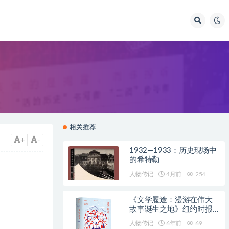
相关推荐
+
-
1932—1933：历史现场中
的希特勒
人物传记
4月前
254
《文学履途：漫游在伟大
故事诞生之地》纽约时报
【文字版_PDF电子书_下
人物传记
6年前
69
载】