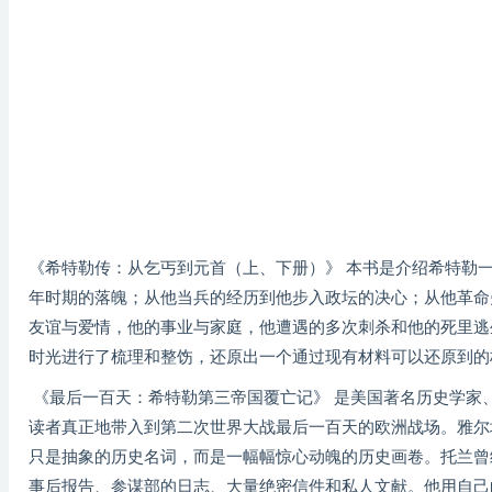
《希特勒传：从乞丐到元首（上、下册）》 本书是介绍希特勒
年时期的落魄；从他当兵的经历到他步入政坛的决心；从他革命
友谊与爱情，他的事业与家庭，他遭遇的多次刺杀和他的死里逃
时光进行了梳理和整饬，还原出一个通过现有材料可以还原到的
《最后一百天：希特勒第三帝国覆亡记》 是美国著名历史学家、
读者真正地带入到第二次世界大战最后一百天的欧洲战场。雅尔
只是抽象的历史名词，而是一幅幅惊心动魄的历史画卷。托兰曾
事后报告、参谋部的日志、大量绝密信件和私人文献。他用自己