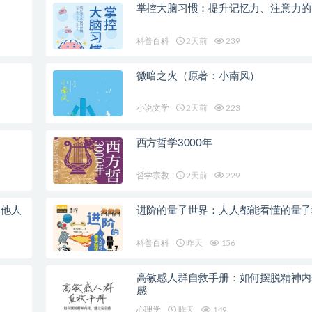
掌控大脑习惯：提升记忆力、注意力的
科普百科
2天前
239
微暗之火（原著：小南风）
小说文学
2天前
223
西方哲学3000年
哲学宗教
2天前
229
响他人
进阶的量子世界：人人都能看懂的量子
科普百科
昨天
156
高敏感人群自救手册：如何摆脱精神内
感
心理学
昨天
149