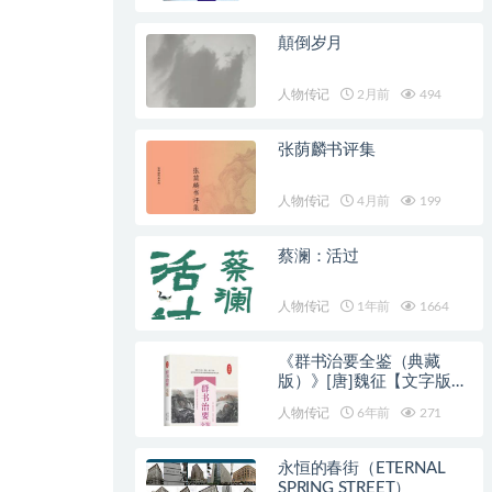
顛倒岁月
人物传记
2月前
494
张荫麟书评集
人物传记
4月前
199
蔡澜：活过
人物传记
1年前
1664
《群书治要全鉴（典藏
版）》[唐]魏征【文字版
_PDF电子书_下载】
人物传记
6年前
271
永恒的春街（ETERNAL
SPRING STREET）