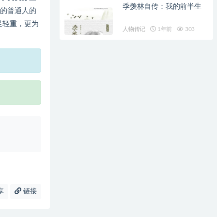
季羡林自传：我的前半生
的普通人的
足轻重，更为
人物传记
1年前
303
享
链接