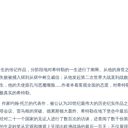
一生的传记作品，分阶段地对希特勒的一生进行了阐释。从他的身世
失败被捕入狱到从狱中树立威信；从他发起第二次世界大战直到战败
生，他的天使面孔与恶魔嘴脸……作者本着客观全面的态度，对希特
极真实的希特勒。
作家约翰·托兰的代表作，被公认为20世纪最伟大的历史纪实作品
塔会议、雷马根的突破、德累斯顿大轰炸、希特勒在地下堡垒中最后
经对二十一个国家的见证人进行了数百次的访谈，还查阅了数千份第
的生花妙笔从宏观和微观上呈现出欧洲战场的最后一百天：不仅展现