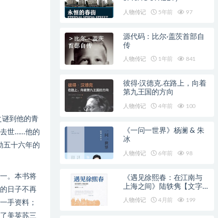
人物传记
5年前
97
源代码：比尔·盖茨首部自
传
人物传记
1年前
841
彼得·汉德克.在路上，向着
第九王国的方向
人物传记
4年前
100
之谜到他的青
《一问一世界》杨澜 & 朱
去世……他的
冰
勒五十六年的
人物传记
6年前
98
之一。本书将
《遇见徐熙春：在江南与
上海之间》陆轶隽【文字
的日子不再
版_PDF电子书】
人物传记
4月前
199
一手资料；
了美英苏三