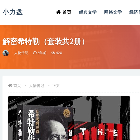
小力盘
首页
经典文学
网络文学
经济
解密希特勒（套装共2册）
人物传记
6年前
420
首页
人物传记
正文