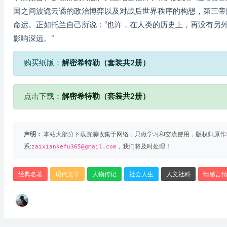
国之间波诡云谲的政治博弈以及对战后世界秩序的构想，第三帝
命运。正如托兰自己所说：“也许，在人类的历史上，再没有另
影响深远。”
购买纸版：
解密希特勒（套装共2册）
点击下载：
解密希特勒（套装共2册）
声明：
本站大部分下载资源收集于网络，只做学习和交流使用，版权归原作
系:
zaixiankefu365@gmail.com
，我们将及时处理！
经典名著
现代文学
人物传记
社会人生
人文社科
情感言