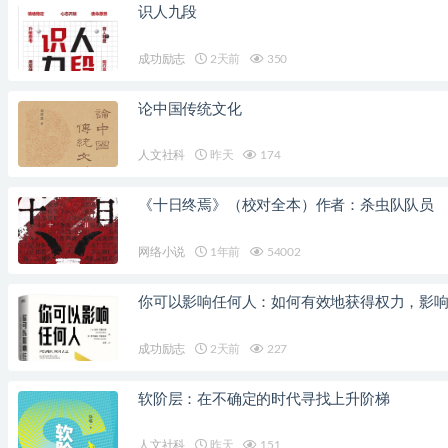
识人九段
成功励志
2天前
350
论中国传统文化
人文社科
昨天
174
《十日终焉》（校对全本）作者：杀虫队队员
网络小说
1年前
54002
你可以影响任何人：如何有效地获得权力，影
成功励志
2天前
227
软阶层：在不确定的时代寻找上升阶梯
人文社科
昨天
151