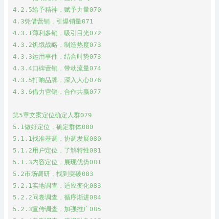
4.2.5给予精神，赋予力量070

4.3凭借营销，引爆销量071

4.3.1薄利多销，吸引目光072

4.3.2饥饿战略，制造热度073

4.3.3运用事件，结合时势073

4.3.4口碑营销，带动流量074

4.3.5打响品牌，深入人心076

4.3.6借力营销，合作共赢077

第5章文案定位确定人群079

5.1做好定位，确定群体080

5.1.1找准基调，协调发展080

5.1.2用户定位，了解特性081

5.1.3内容定位，展现优势081

5.2市场调研，找到突破083

5.2.1实地调查，适应变化083

5.2.2问卷调查，循序渐进084

5.2.3宣传调查，加强推广085
