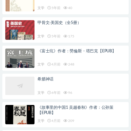
文学
5年前
40
甲骨文·美国史（全5册）
文学
5年前
175
《富士坑》作者：勞倫斯・塔巴克【EPUB】
文学
4月前
248
希腊神话
文学
6年前
96
《故事里的中国1 吴越春秋》作者：公孙策
【EPUB】
文学
4月前
209