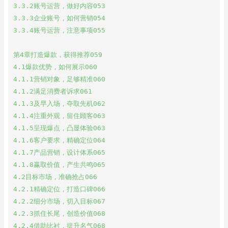
3.3.2账号运营，做好内容053

3.3.3企业账号，如何营销054

3.3.4账号运营，注意事项055

第4章打造爆款，获得推荐059

4.1爆款优势，如何展示060

4.1.1营销对象，足够精准060

4.1.2满足消费者诉求061

4.1.3及早入场，夺取先机062

4.1.4注重外观，留住顾客063

4.1.5呈现爆点，凸显体验063

4.1.6客户要求，精确定位064

4.1.7产品营销，设计体系065

4.1.8赢取价值，产生共鸣065

4.2目标市场，准确抢占066

4.2.1精确定位，打造口碑066

4.2.2细分市场，切入目标067

4.2.3抓住长尾，创造价值068

4.2.4借助比衬，提升名气068
