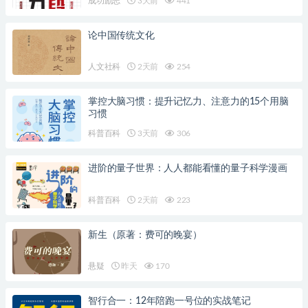
成功励志
3天前
441
论中国传统文化
人文社科
2天前
254
掌控大脑习惯：提升记忆力、注意力的15个用脑
习惯
科普百科
3天前
306
进阶的量子世界：人人都能看懂的量子科学漫画
科普百科
2天前
223
新生（原著：费可的晚宴）
悬疑
昨天
170
智行合一：12年陪跑一号位的实战笔记