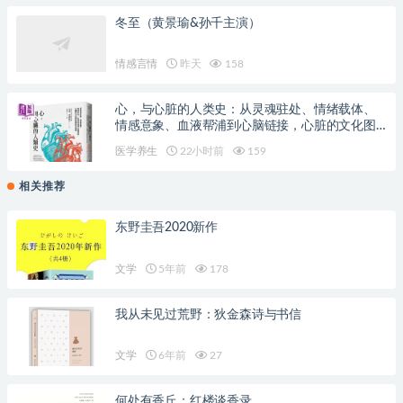
冬至（黄景瑜&孙千主演）
情感言情
昨天
158
心，与心脏的人类史：从灵魂驻处、情绪载体、
情感意象、血液帮浦到心脑链接，心脏的文化图
象与科学演变
医学养生
22小时前
159
相关推荐
东野圭吾2020新作
文学
5年前
178
我从未见过荒野：狄金森诗与书信
文学
6年前
27
何处有香丘：红楼谈香录