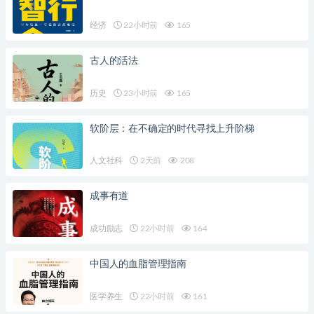
经济
22小时前
165
古人的活法
历史
23小时前
165
软阶层：在不确定的时代寻找上升阶梯
人文社科
2天前
208
成事有道
成功励志
22小时前
164
中国人的血脂管理指南
医学养生
22小时前
161