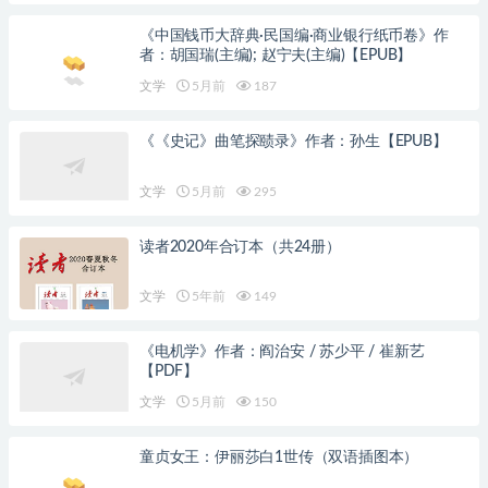
《中国钱币大辞典·民国编·商业银行纸币卷》作
者：胡国瑞(主编); 赵宁夫(主编)【EPUB】
文学
5月前
187
《《史记》曲笔探赜录》作者：孙生【EPUB】
文学
5月前
295
读者2020年合订本（共24册）
文学
5年前
149
《电机学》作者：阎治安 / 苏少平 / 崔新艺
【PDF】
文学
5月前
150
童贞女王：伊丽莎白1世传（双语插图本）