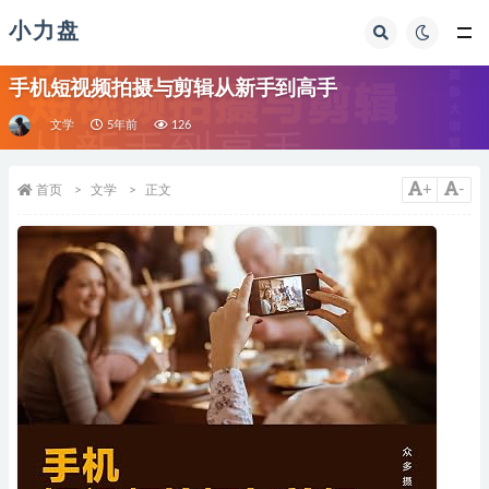
小力盘
手机短视频拍摄与剪辑从新手到高手
文学
5年前
126
+
-
首页
文学
正文