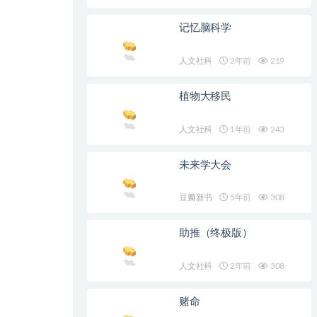
记忆脑科学
人文社科
2年前
219
植物大移民
人文社科
1年前
243
未来学大会
豆瓣新书
5年前
308
助推（终极版）
人文社科
2年前
308
赌命