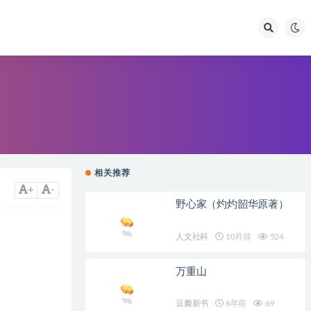
相关推荐
+
-
野心家（灼灼韶华原著）
人文社科
10月前
524
万重山
豆瓣新书
6年前
69