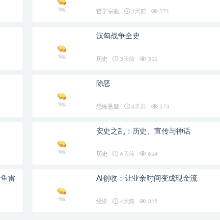
哲学宗教
4天前
371
汉匈战争全史
历史
3天前
312
除恶
恐怖悬疑
4天前
373
安史之乱：历史、宣传与神话
历史
6天前
624
个鱼雷
AI创收：让业余时间变成现金流
经济
4天前
315