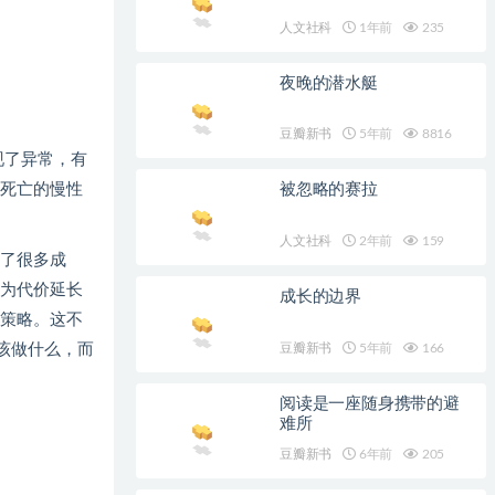
人文社科
1年前
235
夜晚的潜水艇
豆瓣新书
5年前
8816
现了异常，有
死亡的慢性
被忽略的赛拉
人文社科
2年前
159
了很多成
为代价延长
成长的边界
策略。这不
豆瓣新书
5年前
166
该做什么，而
阅读是一座随身携带的避
难所
豆瓣新书
6年前
205