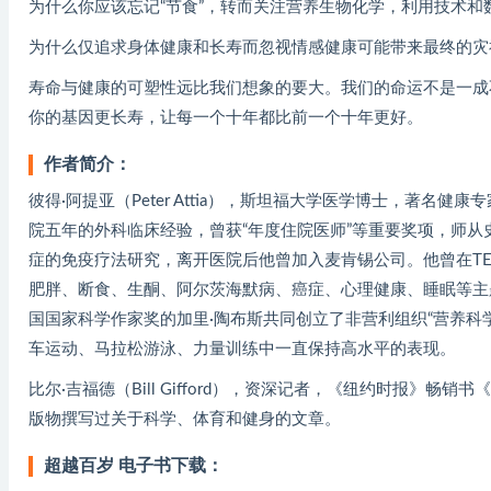
为什么你应该忘记“节食”，转而关注营养生物化学，利用技术和
为什么仅追求身体健康和长寿而忽视情感健康可能带来最终的灾
寿命与健康的可塑性远比我们想象的要大。我们的命运不是一成
你的基因更长寿，让每一个十年都比前一个十年更好。
作者简介：
彼得·阿提亚（Peter Attia），斯坦福大学医学博士，著名健康
院五年的外科临床经验，曾获“年度住院医师”等重要奖项，师从
症的免疫疗法研究，离开医院后他曾加入麦肯锡公司。他曾在TED
肥胖、断食、生酮、阿尔茨海默病、癌症、心理健康、睡眠等主
国国家科学作家奖的加里·陶布斯共同创立了非营利组织“营养科
车运动、马拉松游泳、力量训练中一直保持高水平的表现。
比尔·吉福德（Bill Gifford），资深记者，《纽约时报》畅
版物撰写过关于科学、体育和健身的文章。
超越百岁 电子书下载：