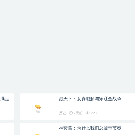
度满足
战天下：女真崛起与宋辽金战争
历史
2天前
223
神套路：为什么我们总被带节奏