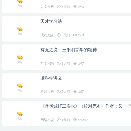
人文社科
3天前
290
天才学习法
成功励志
3天前
268
有无之境：王阳明哲学的精神
哲学宗教
2天前
197
脑科学讲义
科普百科
2天前
187
《暴风城打工实录》（校对完本）作者：又一
网络小说
1年前
19247