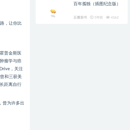
百年孤独（插图纪念版）
豆瓣新书
5年前
4162
路，让你比
斯·霍普金斯医
于肿瘤学与癌
ive，关注
曾和三获美
超长距离自行
辑，曾为许多出