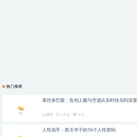
热门推荐
掌控多巴胺：告别上瘾与空虚从实时快乐到深
心理学
3天前
370
人性高手：胜天半子的76个人性密码