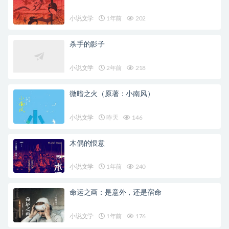
小说文学
1年前
202
杀手的影子
小说文学
2年前
218
微暗之火（原著：小南风）
小说文学
昨天
146
木偶的恨意
小说文学
1年前
240
命运之画：是意外，还是宿命
小说文学
1年前
176