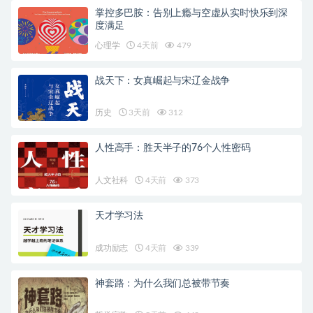
掌控多巴胺：告别上瘾与空虚从实时快乐到深
度满足
心理学
4天前
479
战天下：女真崛起与宋辽金战争
历史
3天前
312
人性高手：胜天半子的76个人性密码
人文社科
4天前
373
天才学习法
成功励志
4天前
339
神套路：为什么我们总被带节奏