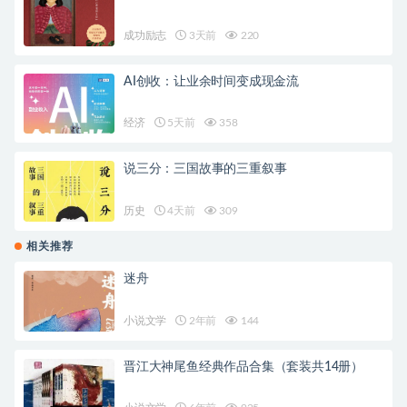
成功励志
3天前
220
AI创收：让业余时间变成现金流
经济
5天前
358
说三分：三国故事的三重叙事
历史
4天前
309
相关推荐
迷舟
小说文学
2年前
144
晋江大神尾鱼经典作品合集（套装共14册）