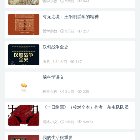
哲学宗教
5天前
443
有无之境：王阳明哲学的精神
哲学宗教
3天前
257
汉匈战争全史
历史
4天前
367
脑科学讲义
科普百科
3天前
238
《十日终焉》（校对全本）作者：杀虫队队员
网络小说
1年前
53874
我的生活很重要