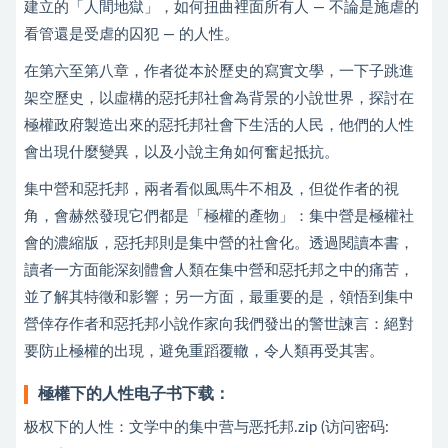
建立的「人間地獄」，如何扭曲裡面所有人 — 不論是施虐的
看管還是受虐的囚犯 — 的人性。
在第六至第八章，作者從本於歷史的寫實文學，一下子跳進
架空歷史，以虛構的惡托邦社會為背景的小說世界，探討在
極權政府製造出來的惡托邦社會下生活的人民，他們的人性
會出現什麼變異，以及小說主角如何奮起抵抗。
集中營和惡托邦，兩者看似風馬牛不相及，但從作者的視
角，會赫然發現它們都是「極權的產物」：集中營是極權社
會的濃縮版，惡托邦則是集中營的社會化。透過閱讀本書，
讀者一方面能深刻體會人類在集中營和惡托邦之中的痛苦，
並了解其特徵和影響；另一方面，最重要的是，領悟到集中
營倖存作者和惡托邦小說作家向我們發出的警世諫言：絕對
要防止極權的出現，避免重蹈覆轍，令人類再受其害。
極權下的人性电子书下载：
极权下的人性：文学中的集中营与恶托邦.zip (访问密码: