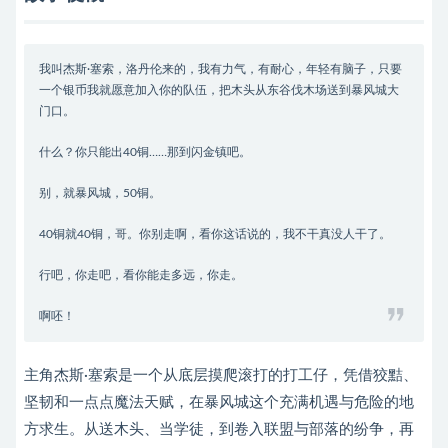
我叫杰斯·塞索，洛丹伦来的，我有力气，有耐心，年轻有脑子，只要
一个银币我就愿意加入你的队伍，把木头从东谷伐木场送到暴风城大
门口。
什么？你只能出40铜……那到闪金镇吧。
别，就暴风城，50铜。
40铜就40铜，哥。你别走啊，看你这话说的，我不干真没人干了。
行吧，你走吧，看你能走多远，你走。
啊呸！
主角杰斯·塞索是一个从底层摸爬滚打的打工仔，凭借狡黠、
坚韧和一点点魔法天赋，在暴风城这个充满机遇与危险的地
方求生。从送木头、当学徒，到卷入联盟与部落的纷争，再