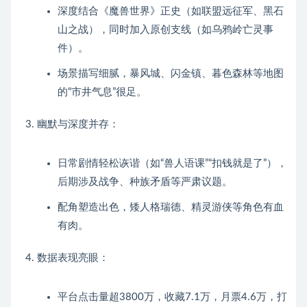
深度结合《魔兽世界》正史（如联盟远征军、黑石
山之战），同时加入原创支线（如乌鸦岭亡灵事
件）。
场景描写细腻，暴风城、闪金镇、暮色森林等地图
的“市井气息”很足。
幽默与深度并存：
日常剧情轻松诙谐（如“兽人语课”“扣钱就是了”），
后期涉及战争、种族矛盾等严肃议题。
配角塑造出色，矮人格瑞德、精灵游侠等角色有血
有肉。
数据表现亮眼：
平台点击量超3800万，收藏7.1万，月票4.6万，打