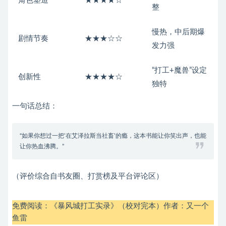
角色塑造
★★★★☆
整
慢热，中后期爆
剧情节奏
★★★☆☆
发力强
“打工+魔兽”设定
创新性
★★★★☆
独特
一句话总结：
“如果你想过一把‘在艾泽拉斯当社畜’的瘾，这本书能让你笑出声，也能
让你热血沸腾。”
（评价综合自书友圈、打赏榜及平台评论区）
免费阅读：
《暴风城打工实录》（校对完本）作者：又一个
鱼雷