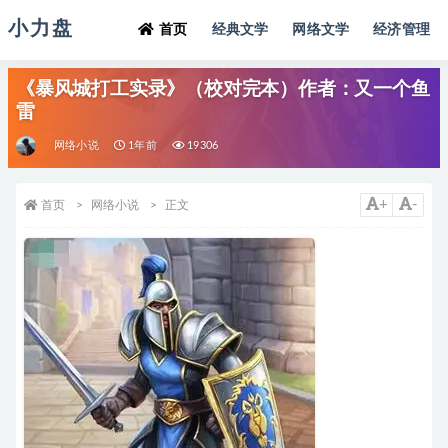
小力盘
首页
经典文学
网络文学
经济管理
《暴风城打工实录》（校对完本）作者：又一个鱼
雷
网络小说
1年前
19306
+
-
首页
网络小说
正文