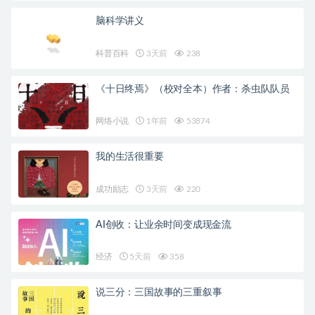
脑科学讲义
科普百科
3天前
238
《十日终焉》（校对全本）作者：杀虫队队员
网络小说
1年前
53874
我的生活很重要
成功励志
3天前
220
AI创收：让业余时间变成现金流
经济
5天前
358
说三分：三国故事的三重叙事