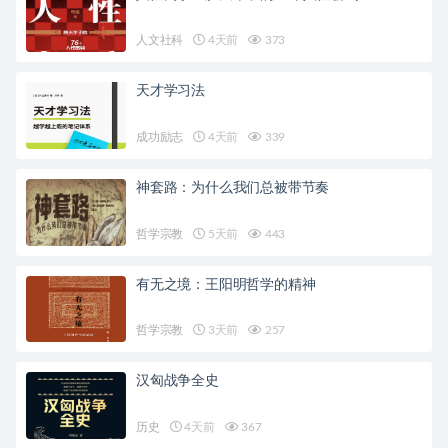
人文社科
4天前
373
天才学习法
成功励志
4天前
339
神套路：为什么我们总被带节奏
哲学宗教
5天前
443
有无之境：王阳明哲学的精神
哲学宗教
3天前
257
汉匈战争全史
历史
4天前
367