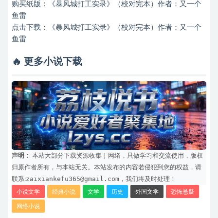
购买纸版：
《暴风城打工实录》（校对完本）作者：又一个
鱼雷
点击下载：
《暴风城打工实录》（校对完本）作者：又一个
鱼雷
🔥 更多小说下载
声明：
本站大部分下载资源收集于网络，只做学习和交流使用，版权
归原作者所有，与本站无关。本站发布的内容若侵犯到您的权益，请
zaixiankefu365@gmail.com
联系:
，我们将及时处理！
小说文学
经典小说
文学
历史
外国文学
恐怖悬疑
网络小说