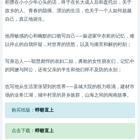
积攒在小小少年心头的话，终于在长大成人后和盘托出，关于
故乡的人、青春的隐痛、漂泊的生活，也关于一个人如何超越
自己，真正地诞生。
他用敏感的心和幽默的口吻写自己——躲进家中衣柜的记忆，难
以停止的自我怀疑，对世界的愤怒，以及与痛苦和解的时刻；
写身边人——聪慧彪悍的农妇二姑，勇敢的女性朋友们，记忆中
的阿嬷与阿公，还有父亲的半生和他们猝不及防的永别；
也写他从生活里张望到的世界——县城大院的权力暗涌，建材市
场的业务江湖，城中村里的异乡族群，山海之间的闽南故事。
购买纸版：
蜉蝣直上
点击下载：
蜉蝣直上