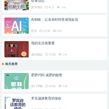
饮食型态
医学养生
昨天
166
AI创收：让业余时间变成现金流
经济
6天前
400
我的生活很重要
成功励志
4天前
261
相关推荐
肥胖代码 减肥的秘密
热门书籍
6年前
118
罗宾逊谈教育的使命