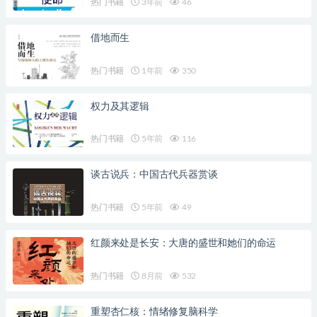
热门书籍
3年前
46
借地而生
热门书籍
1年前
350
权力及其逻辑
热门书籍
5年前
116
谈古说兵：中国古代兵器赏谈
热门书籍
5年前
49
红颜来处是长安：大唐的盛世和她们的命运
热门书籍
8月前
532
重塑杏仁核：情绪修复脑科学