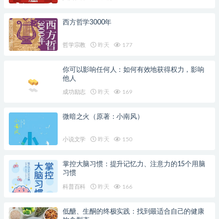
西方哲学3000年
哲学宗教
昨天
177
你可以影响任何人：如何有效地获得权力，影响
他人
成功励志
昨天
169
微暗之火（原著：小南风）
小说文学
昨天
150
掌控大脑习惯：提升记忆力、注意力的15个用脑
习惯
科普百科
昨天
166
低醣、生酮的终极实践：找到最适合自己的健康