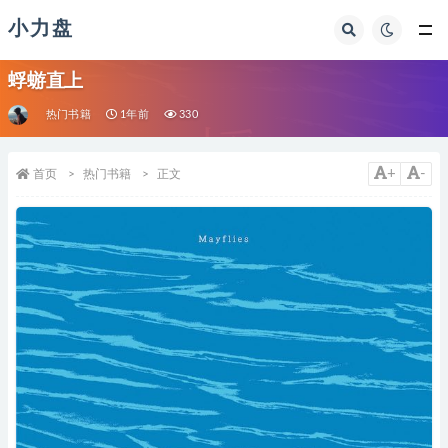
小力盘
蜉蝣直上
热门书籍
1年前
330
+
-
首页
热门书籍
正文