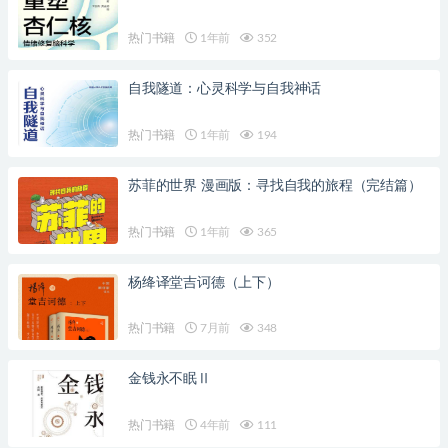
热门书籍
1年前
352
自我隧道：心灵科学与自我神话
热门书籍
1年前
194
苏菲的世界 漫画版：寻找自我的旅程（完结篇）
热门书籍
1年前
365
杨绛译堂吉诃德（上下）
热门书籍
7月前
348
金钱永不眠Ⅱ
热门书籍
4年前
111