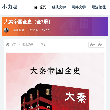
小力盘
首页
经典文学
网络文学
经济管理
大秦帝国全史（全3册）
套装系列
9月前
674
+
-
首页
套装系列
正文