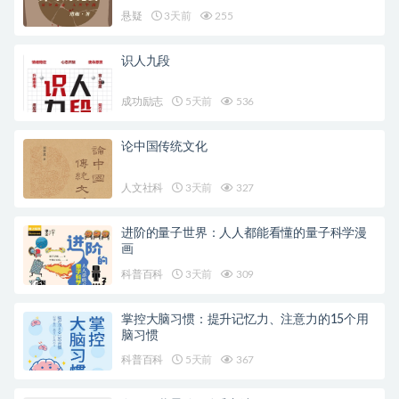
悬疑
3天前
255
识人九段
成功励志
5天前
536
论中国传统文化
人文社科
3天前
327
进阶的量子世界：人人都能看懂的量子科学漫
画
科普百科
3天前
309
掌控大脑习惯：提升记忆力、注意力的15个用
脑习惯
科普百科
5天前
367