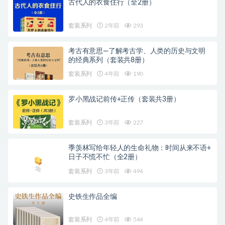
古代人的衣食住行（全2册）
套装系列
2年前
293
考古有意思—了解考古学、人类的历史与文明
的经典系列（套装共8册）
套装系列
4年前
190
罗小黑战记前传+正传（套装共3册）
套装系列
3年前
227
季羡林写给年轻人的生命礼物：时间从来不语+
日子不慌不忙（全2册）
套装系列
3年前
494
史铁生作品全编
套装系列
4年前
544