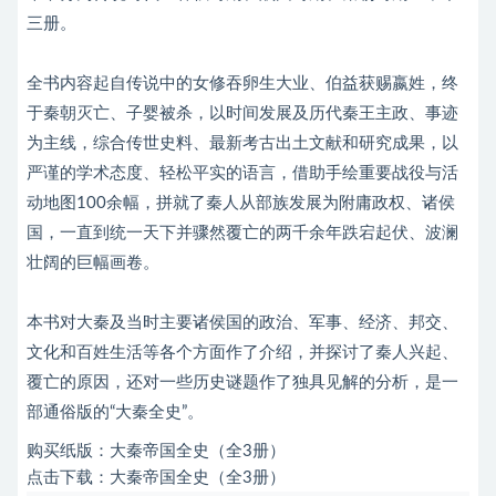
三册。
全书内容起自传说中的女修吞卵生大业、伯益获赐嬴姓，终
于秦朝灭亡、子婴被杀，以时间发展及历代秦王主政、事迹
为主线，综合传世史料、最新考古出土文献和研究成果，以
严谨的学术态度、轻松平实的语言，借助手绘重要战役与活
动地图100余幅，拼就了秦人从部族发展为附庸政权、诸侯
国，一直到统一天下并骤然覆亡的两千余年跌宕起伏、波澜
壮阔的巨幅画卷。
本书对大秦及当时主要诸侯国的政治、军事、经济、邦交、
文化和百姓生活等各个方面作了介绍，并探讨了秦人兴起、
覆亡的原因，还对一些历史谜题作了独具见解的分析，是一
部通俗版的“大秦全史”。
购买纸版：
大秦帝国全史（全3册）
点击下载：
大秦帝国全史（全3册）