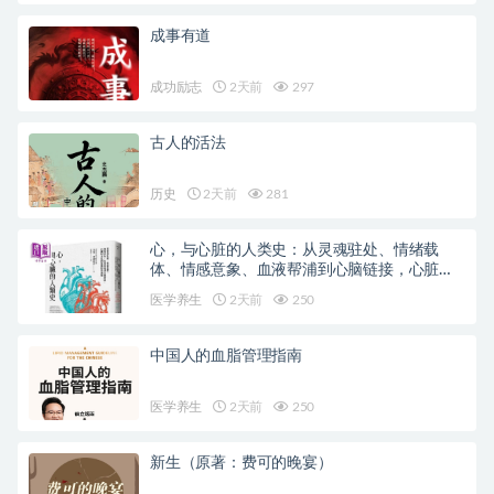
成事有道
成功励志
2天前
297
古人的活法
历史
2天前
281
心，与心脏的人类史：从灵魂驻处、情绪载
体、情感意象、血液帮浦到心脑链接，心脏的
文化图象与科学演变
医学养生
2天前
250
中国人的血脂管理指南
医学养生
2天前
250
新生（原著：费可的晚宴）