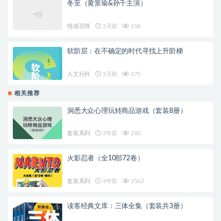
冬至（黄景瑜&孙千主演）
情感言情
3天前
218
软阶层：在不确定的时代寻找上升阶梯
人文社科
3天前
275
相关推荐
洞悉大众心理玩转商品游戏（套装8册）
套装系列
3年前
210
火影忍者（全10部72卷）
套装系列
4年前
2562
读客经典文库：三体全集（套装共3册）