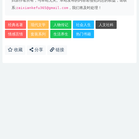
归原作者所有，与本站无关。本站发布的内容若侵犯到您的权益，请联
系:
zaixiankefu365@gmail.com
，我们将及时处理！
经典名著
现代文学
人物传记
社会人生
人文社科
情感言情
套装系列
生活养生
热门书籍
收藏
分享
链接