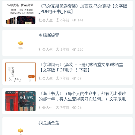
《马尔克斯优选套装》加西亚·马尔克斯【文字版
_PDF电子书_下载】
社会人生
6年前
141
奥瑞斯提亚
社会人生
1年前
265
《京华烟云》(套装上下册) (林语堂文集)林语堂
【文字版_PDF电子书_下载】
社会人生
7年前
89
《岛上书店》（每个人的生命中，都有无比艰难
的那一年，将人生变得美好而辽阔。）文字版电
子书[PDF]
社会人生
7年前
56
我是潘金莲