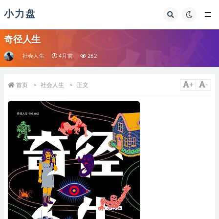
小力盘
奇径人生
社会人生
4月前
262
+
-
首页
社会人生
正文