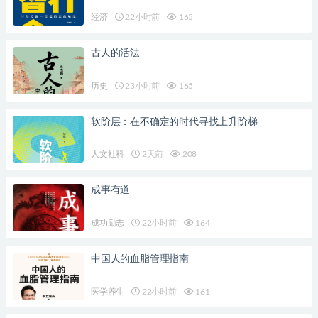
经济
22小时前
165
古人的活法
历史
23小时前
165
软阶层：在不确定的时代寻找上升阶梯
人文社科
2天前
208
成事有道
成功励志
22小时前
164
中国人的血脂管理指南
医学养生
22小时前
161