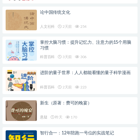
论中国传统文化
人文社科
2天前
254
掌控大脑习惯：提升记忆力、注意力的15个用脑
习惯
科普百科
3天前
306
进阶的量子世界：人人都能看懂的量子科学漫画
科普百科
2天前
223
新生（原著：费可的晚宴）
悬疑
昨天
170
智行合一：12年陪跑一号位的实战笔记