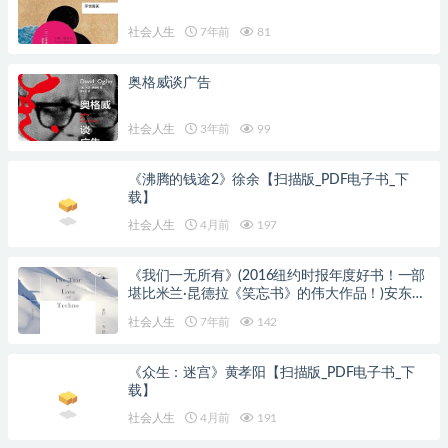
社会人生
7年前
81
奥格威谈广告
社会人生
3年前
99
《沸腾的钱途2》徐余【扫描版_PDF电子书_下
载】
社会人生
4月前
197
《我们一无所有》(2016纽约时报年度好书！一部
堪比米兰·昆德拉《笑忘书》的伟大作品！)安东尼·
马拉【文字版_PDF电子书_下载】
社会人生
7年前
142
《众生：迷宫》黄孝阳【扫描版_PDF电子书_下
载】
社会人生
4月前
191