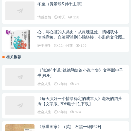
冬至（黄景瑜&孙千主演）
情感言情
昨天
158
心，与心脏的人类史：从灵魂驻处、情绪载体、
情感意象、血液帮浦到心脑链接，心脏的文化图
象与科学演变
医学养生
22小时前
159
相关推荐
《“低俗”小说: 钱德勒短篇小说全集》文字版电子
书[PDF]
社会人生
7年前
61
《每天演好一个情绪稳定的成年人》老杨的猫头
鹰【文字版_PDF电子书_下载】
社会人生
6年前
164
《浮世画家》（英） 石黑一雄[PDF]