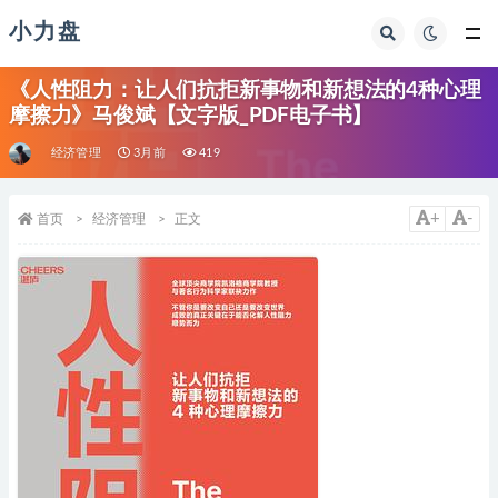
小力盘
《人性阻力：让人们抗拒新事物和新想法的4种心理
摩擦力》马俊斌【文字版_PDF电子书】
经济管理
3月前
419
+
-
首页
经济管理
正文