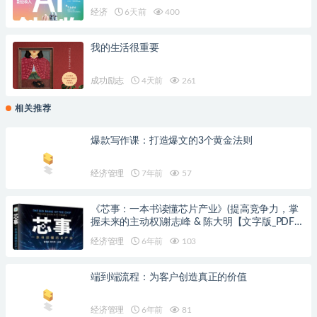
经济
6天前
400
我的生活很重要
成功励志
4天前
261
相关推荐
爆款写作课：打造爆文的3个黄金法则
经济管理
7年前
57
《芯事：一本书读懂芯片产业》(提高竞争力，掌
握未来的主动权)谢志峰 & 陈大明【文字版_PDF电
子书_下载】
经济管理
6年前
103
端到端流程：为客户创造真正的价值
经济管理
6年前
81