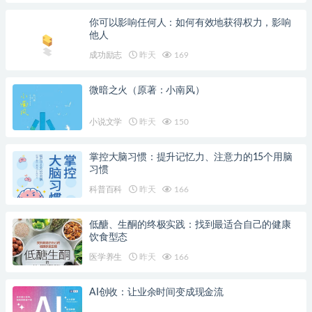
你可以影响任何人：如何有效地获得权力，影响
他人
成功励志
昨天
169
微暗之火（原著：小南风）
小说文学
昨天
150
掌控大脑习惯：提升记忆力、注意力的15个用脑
习惯
科普百科
昨天
166
低醣、生酮的终极实践：找到最适合自己的健康
饮食型态
医学养生
昨天
166
AI创收：让业余时间变成现金流