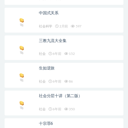
中国式关系
社会科学
2月前
597
三教九流大全集
社会
6年前
152
生如逆旅
社会
6年前
86
社会分层十讲（第二版）
社会
6年前
350
十宗罪6