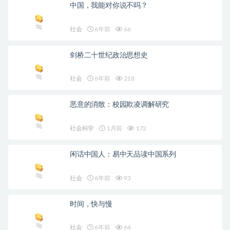
中国，我能对你说不吗？
社会
6年前
66
剑桥二十世纪政治思想史
社会
6年前
218
恶意的消散：校园欺凌调解研究
社会科学
1月前
172
闲话中国人：易中天品读中国系列
社会
6年前
93
时间，快与慢
社会
6年前
64