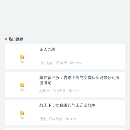
热门推荐
识人九段
成功励志
昨天
226
掌控多巴胺：告别上瘾与空虚从实时快乐到深
度满足
心理学
5天前
560
战天下：女真崛起与宋辽金战争
历史
4天前
375