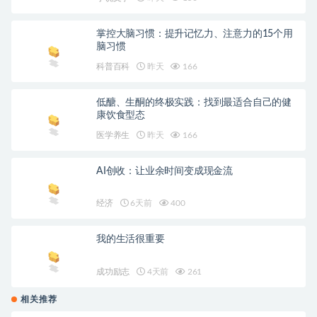
掌控大脑习惯：提升记忆力、注意力的15个用
脑习惯
科普百科
昨天
166
低醣、生酮的终极实践：找到最适合自己的健
康饮食型态
医学养生
昨天
166
AI创收：让业余时间变成现金流
经济
6天前
400
我的生活很重要
成功励志
4天前
261
相关推荐