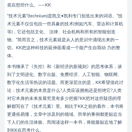
底在想些什么。——KK
“技术元素”(technium)是凯文•凯利专门创造出来的词语。“技
术元素不仅仅包括一些具象的技术(例如汽车、雷达和计算机
等)，它还包括文化、 法律、社会机构和所有的智能创造
物。”简而言之，技术元素就是从人的意识中涌现出来的一
切。KK把这种科技的延伸面看成一个能产生自我动 力的整
体。
本书继承了《失控》和《新经济的新规则》的思考体系，谈
到了文明进化、数字出版、免费经济、人工智能、物联网、
数字化生活等热议的话题。而更深层次的是，KK希望借此讨
论：技术元素的本质是什么?人类应该拥抱还是拒绝它?人类
对它本身的未来发展究竟有多少把握?KK把对这些疑惑的理
解都写在了《技术元素》里。相比于KK之前的着作，本书将
更通俗易懂，文章中涉及到的领域、所举的事例都更贴近当
下人们的生活体验。而阅读这样一本书，将能最贴近地了解
到KK在思考什么。