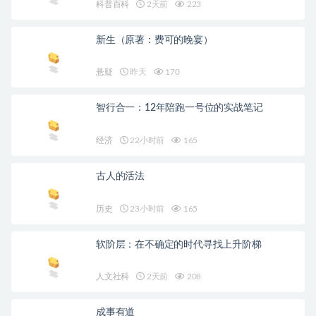
科普百科
2天前
223
新生（原著：费可的晚宴）
悬疑
昨天
170
智行合一：12年陪跑一号位的实战笔记
经济
22小时前
165
古人的活法
历史
23小时前
165
软阶层：在不确定的时代寻找上升阶梯
人文社科
2天前
208
成事有道