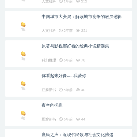
人文社科
1年前
252
中国城市大变局：解读城市竞争的底层逻辑
人文社科
2年前
351
原著与影视都好看的经典小说精选集
科幻推理
6年前
78
你看起来好像……我爱你
豆瓣新书
5年前
40
夜空的抚慰
豆瓣新书
6年前
44
庶民之声：近现代民歌与社会文化嬗递