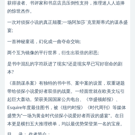
获得读者、书评家和书店店员压倒性支持，推理迷人人追捧
的惊世杰作。
一次对侦探小说的真正颠覆;一场阿加莎˙克里斯蒂式的谋杀盛
宴;
一首神秘童谣，幻化成一曲夺命交响;
两个互为镜像的平行世界，衍生出双倍的邪恶;
是书中混乱的字符跃进了现实?还是现实早已写好宿命的剧
本?
《喜鹊谋杀案》有独特的书中书、案中案的设置，双重谜题
带给侦探小说爱好者双倍的战栗。一经面世就在欧美文坛引
起巨大轰动。荣获美国国家公共电台、《华盛顿邮报》、
Esquire年度最佳图书，被《纽约时报》《时代周刊》等媒体
盛赞为"一场为黄金时代侦探小说爱好者而设的盛宴"。在日
本更是横扫五大推理榜单，均以最优势荣登第一名的宝座。
目 录： 作者简介：