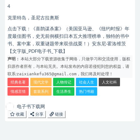
4
克里特岛，圣尼古拉奥斯
点击下载：
《喜鹊谋杀案》（美国亚马逊、《纽约时报》年
度最佳图书，史无前例横扫日本五大推理榜单，独特的书中
书、案中案，双重谜题带来双倍战栗！）安东尼·霍洛维茨
【文字版_PDF电子书_下载】
声明：
本站大部分下载资源收集于网络，只做学习和交流使用，版权
归原作者所有，与本站无关。本站发布的内容若侵犯到您的权益，请
zaixiankefu365@gmail.com
联系:
，我们将及时处理！
经典名著
现代文学
人物传记
社会人生
人文社科
情感言情
套装系列
生活养生
热门书籍
电子书下载网
收藏
分享
链接