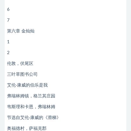
6
7
第六章 金灿灿
1
2
伦敦，伏尾区
三叶草图书公司
艾伦·康威的伯乐是我
弗瑞林姆镇，格兰其庄园
韦斯理和卡恩，弗瑞林姆
节选自艾伦·康威的《滑梯》
奥福德村，萨福克郡