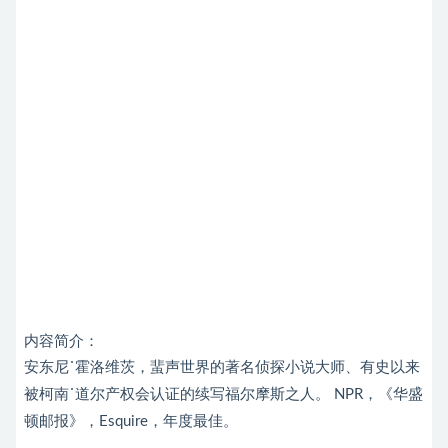
内容简介：
安东尼˙霍洛维茨，蜚声世界的著名侦探小说大师、有史以来
被柯南˙道尔产权会认证的续写福尔摩斯之人。 NPR，《华盛
顿邮报》，Esquire，年度最佳。