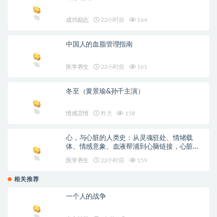
成功励志
22小时前
164
中国人的血脂管理指南
医学养生
22小时前
161
冬至（黄景瑜&孙千主演）
情感言情
昨天
158
心，与心脏的人类史：从灵魂驻处、情绪载
体、情感意象、血液帮浦到心脑链接，心脏的
文化图象与科学演变
医学养生
22小时前
159
相关推荐
一个人的战争