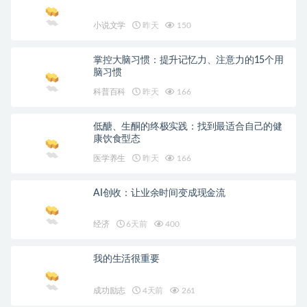
小说文学
昨天
150
掌控大脑习惯：提升记忆力、注意力的15个用
脑习惯
科普百科
昨天
166
低醣、生酮的终极实践：找到最适合自己的健
康饮食型态
医学养生
昨天
166
AI创收：让业余时间变成现金流
经济
6天前
400
我的生活很重要
成功励志
4天前
261