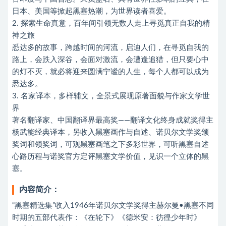
日本、美国等掀起黑塞热潮，为世界读者喜爱。
2. 探索生命真意，百年间引领无数人走上寻觅真正自我的精
神之旅
悉达多的故事，跨越时间的河流，启迪人们，在寻觅自我的
路上，会跌入深谷，会面对激流，会遭逢追猎，但只要心中
的灯不灭，就必将迎来圆满宁谧的人生，每个人都可以成为
悉达多。
3. 名家译本，多样辅文，全景式展现原著面貌与作家文学世
界
著名翻译家、中国翻译界最高奖——翻译文化终身成就奖得主
杨武能经典译本，另收入黑塞画作与自述、诺贝尔文学奖颁
奖词和领奖词，可观黑塞画笔之下多彩世界，可听黑塞自述
心路历程与诺奖官方定评黑塞文学价值，见识一个立体的黑
塞。
内容简介：
“黑塞精选集”收入1946年诺贝尔文学奖得主赫尔曼•黑塞不同
时期的五部代表作：《在轮下》《德米安：彷徨少年时》