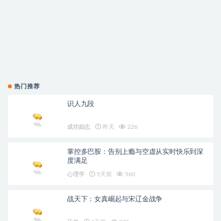
热门推荐
识人九段
成功励志
昨天
226
掌控多巴胺：告别上瘾与空虚从实时快乐到深
度满足
心理学
5天前
560
战天下：女真崛起与宋辽金战争