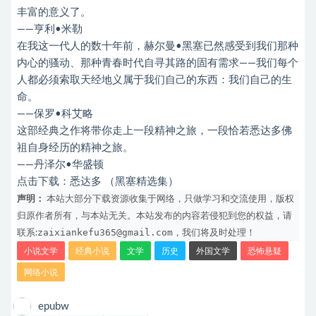
丰富的意义了。
——亨利•米勒
在我这一代人的数十年前，赫尔曼•黑塞已然感受到我们那种
内心的骚动、那种青春时代自寻其路的固有需求——我们每个
人都必须索取天经地义属于我们自己的东西：我们自己的生
命。
——保罗•科艾略
这部经典之作将带你走上一段精神之旅，一段恰若悉达多佛
祖自身经历的精神之旅。
——丹泽尔•华盛顿
点击下载：
悉达多 （黑塞精选集）
声明：
本站大部分下载资源收集于网络，只做学习和交流使用，版权
归原作者所有，与本站无关。本站发布的内容若侵犯到您的权益，请
zaixiankefu365@gmail.com
联系:
，我们将及时处理！
小说文学
经典小说
文学
历史
外国文学
恐怖悬疑
网络小说
epubw