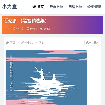
小力盘
首页
经典文学
网络文学
经济管理
悉达多 （黑塞精选集）
经典小说
6年前
1662
+
-
首页
经典小说
正文