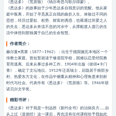
《悉达多》《荒原狼》《纳尔奇思与歌尔得蒙》。
《悉达多》的故事始于少年悉达多自我意识的觉醒。他从家
庭中叛离，开始了寻觅真正自我的曲折人生。体验过不同的
思想，经历过爱欲、权势、财富的诱惑，也罹遇过所爱之人
的失去，悉达多从奔流不息的河水中，从撑船渡人渡己的生
活中体悟到那独属于自己的生命智慧。
作者简介：
赫尔曼•黑塞（1877—1962）：出生于德国施瓦本地区一个
传教士家庭。曾短暂就读于修道院学校，因难以忍受经院教
育而逃离。后来从事过多种工作。1904年出版《彼得•卡门
青》，确定了文坛地位。1912年迁居瑞士，后隐居于南部乡
村。热爱东方文化，在作品中侧重从精神和心理角度来剖析
时代与社会。代表作有《悉达多》《荒原狼》等。1946年获
诺贝尔文学奖。
精彩书评：
《悉达多》对于我是一剂远胜《新约全书》的治病良方……自
从上过《道德经》这一课后，再也没有任何课程给予我如此