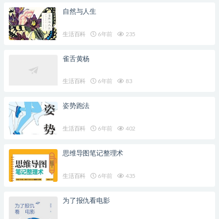
自然与人生
生活百科
6年前
235
雀舌黄杨
生活百科
6年前
83
姿势跑法
生活百科
6年前
402
思维导图笔记整理术
生活百科
6年前
435
为了报仇看电影