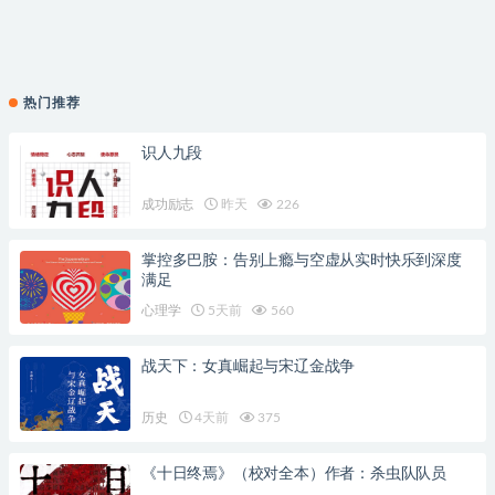
热门推荐
识人九段
成功励志
昨天
226
掌控多巴胺：告别上瘾与空虚从实时快乐到深度
满足
心理学
5天前
560
战天下：女真崛起与宋辽金战争
历史
4天前
375
《十日终焉》（校对全本）作者：杀虫队队员