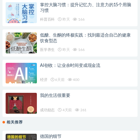
掌控大脑习惯：提升记忆力、注意力的15个用脑
习惯
科普百科
昨天
166
低醣、生酮的终极实践：找到最适合自己的健康
饮食型态
医学养生
昨天
166
AI创收：让业余时间变成现金流
经济
6天前
400
我的生活很重要
成功励志
4天前
261
相关推荐
德国的细节