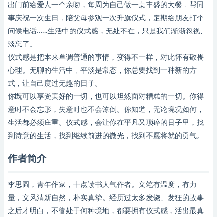
出门前给爱人一个亲吻，每周为自己做一桌丰盛的大餐，帮同
事庆祝一次生日，陪父母参观一次升旗仪式，定期给朋友打个
问候电话……生活中的仪式感，无处不在，只是我们渐渐忽视、
淡忘了。
仪式感是把本来单调普通的事情，变得不一样，对此怀有敬畏
心理。无聊的生活中，平淡是常态，你总要找到一种新的方
式，让自己度过无趣的日子。
你既可以享受美好的一切，也可以坦然面对糟糕的一切。你得
意时不会忘形，失意时也不会潦倒。你知道，无论境况如何，
生活都必须庄重。仪式感，会让你在平凡又琐碎的日子里，找
到诗意的生活，找到继续前进的微光，找到不愿将就的勇气。
作者简介
李思圆，青年作家，十点读书人气作者。文笔有温度，有力
量，文风清新自然，朴实真挚。经历过太多发烧、发狂的故事
之后才明白，不管处于何种境地，都要拥有仪式感，活出最真