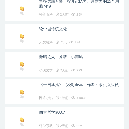
掌控大脑习惯：提升记忆力、注意力的15个用
脑习惯
科普百科
2天前
239
论中国传统文化
人文社科
昨天
174
微暗之火（原著：小南风）
小说文学
2天前
223
《十日终焉》（校对全本）作者：杀虫队队员
网络小说
1年前
54002
西方哲学3000年
哲学宗教
2天前
229