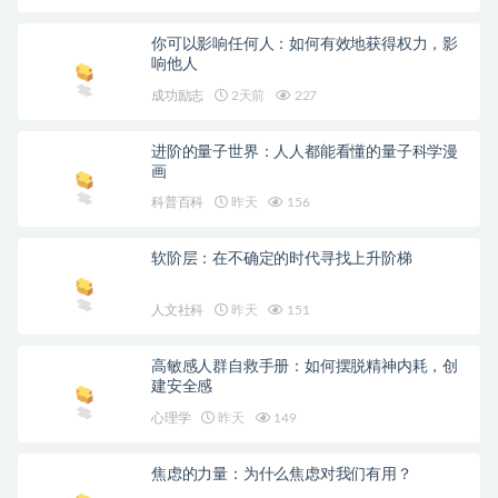
你可以影响任何人：如何有效地获得权力，影
响他人
成功励志
2天前
227
进阶的量子世界：人人都能看懂的量子科学漫
画
科普百科
昨天
156
软阶层：在不确定的时代寻找上升阶梯
人文社科
昨天
151
高敏感人群自救手册：如何摆脱精神内耗，创
建安全感
心理学
昨天
149
焦虑的力量：为什么焦虑对我们有用？