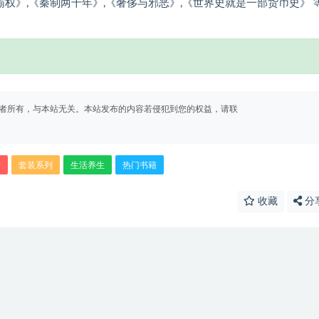
霸权》,《秦制两千年》,《奢侈与邪恶》,《世界史就是一部货币史》 
者所有，与本站无关。本站发布的内容若侵犯到您的权益，请联
情
套装系列
生活养生
热门书籍
收藏
分