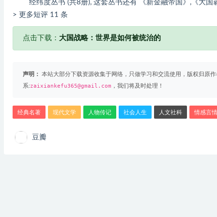
经纬度丛书 (共8册), 这套丛书还有 《新金融帝国》,《大国
> 更多短评 11 条
点击下载：
大国战略：世界是如何被统治的
声明：
本站大部分下载资源收集于网络，只做学习和交流使用，版权归原作
系:
zaixiankefu365@gmail.com
，我们将及时处理！
经典名著
现代文学
人物传记
社会人生
人文社科
情感言
豆瓣