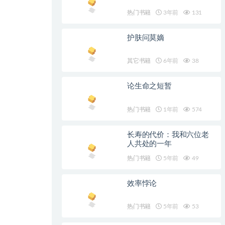
热门书籍
3年前
131
护肤问莫嫡
其它书籍
6年前
38
论生命之短暂
热门书籍
1年前
574
长寿的代价：我和六位老
人共处的一年
热门书籍
5年前
49
效率悖论
热门书籍
5年前
53