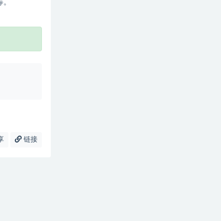
等。
享
链接