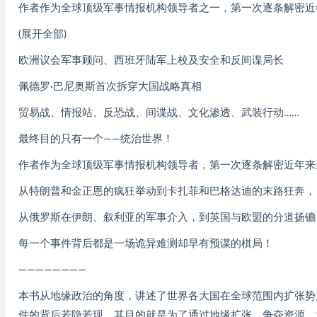
作者作为全球顶级军事情报机构领导者之一，第一次逐条解密近年
(展开全部)
欧洲议会军事顾问、西班牙陆军上校及安全和反间谍局长
佩德罗·巴尼奥斯首次拆穿大国战略真相
贸易战、情报站、反恐战、间谍战、文化渗透、武装行动……
最终目的只有一个——统治世界！
作者作为全球顶级军事情报机构领导者，第一次逐条解密近年来
从特朗普和金正恩的疯狂举动到卡扎菲和巴格达迪的末路狂奔，
从俄罗斯在伊朗、叙利亚的军事介入，到英国与欧盟的分道扬镳
每一个事件背后都是一场诡异难测却早有预谋的棋局！
————————
本书从地缘政治的角度，讲述了世界各大国在全球范围内扩张势
件的背后若隐若现，其目的就是为了通过地缘扩张、争夺资源、