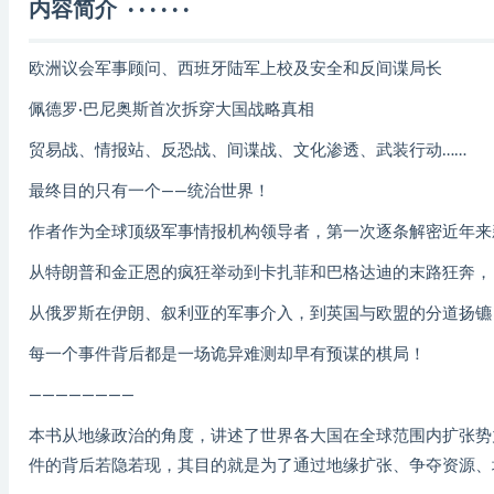
内容简介 · · · · · ·
欧洲议会军事顾问、西班牙陆军上校及安全和反间谍局长
佩德罗·巴尼奥斯首次拆穿大国战略真相
贸易战、情报站、反恐战、间谍战、文化渗透、武装行动……
最终目的只有一个——统治世界！
作者作为全球顶级军事情报机构领导者，第一次逐条解密近年来
从特朗普和金正恩的疯狂举动到卡扎菲和巴格达迪的末路狂奔，
从俄罗斯在伊朗、叙利亚的军事介入，到英国与欧盟的分道扬镳
每一个事件背后都是一场诡异难测却早有预谋的棋局！
————————
本书从地缘政治的角度，讲述了世界各大国在全球范围内扩张势
件的背后若隐若现，其目的就是为了通过地缘扩张、争夺资源、