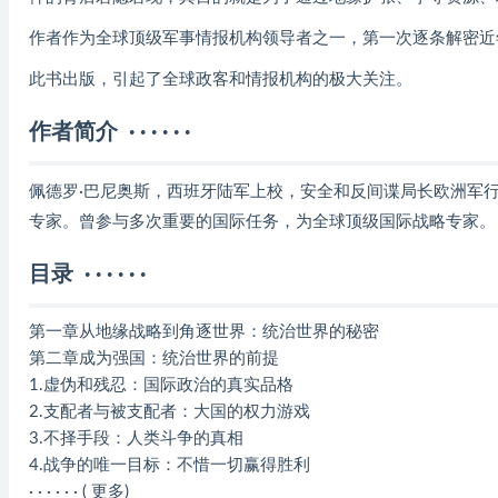
作者作为全球顶级军事情报机构领导者之一，第一次逐条解密近
此书出版，引起了全球政客和情报机构的极大关注。
作者简介 · · · · · ·
佩德罗·巴尼奥斯，西班牙陆军上校，安全和反间谍局长欧洲军
专家。曾参与多次重要的国际任务，为全球顶级国际战略专家。
目录 · · · · · ·
第一章从地缘战略到角逐世界：统治世界的秘密
第二章成为强国：统治世界的前提
1.虚伪和残忍：国际政治的真实品格
2.支配者与被支配者：大国的权力游戏
3.不择手段：人类斗争的真相
4.战争的唯一目标：不惜一切赢得胜利
· · · · · · ( 更多)