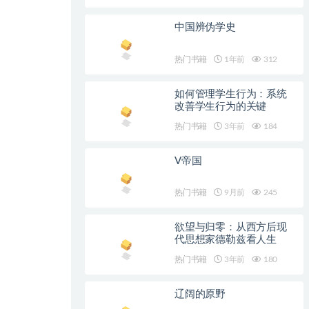
中国辨伪学史
热门书籍
1年前
312
如何管理学生行为：系统
改善学生行为的关键
热门书籍
3年前
184
V帝国
热门书籍
9月前
245
欲望与归零：从西方后现
代思想家德勒兹看人生
热门书籍
3年前
180
辽阔的原野