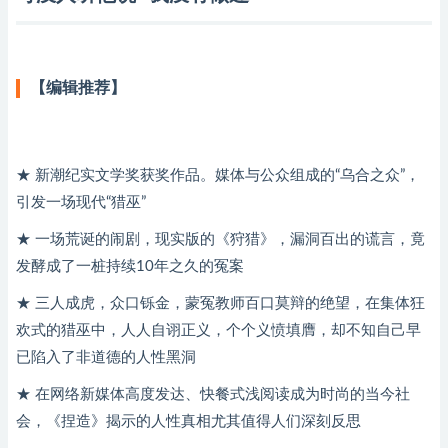
【编辑推荐】
★ 新潮纪实文学奖获奖作品。媒体与公众组成的“乌合之众”，
引发一场现代“猎巫”
★ 一场荒诞的闹剧，现实版的《狩猎》，漏洞百出的谎言，竟
发酵成了一桩持续10年之久的冤案
★ 三人成虎，众口铄金，蒙冤教师百口莫辩的绝望，在集体狂
欢式的猎巫中，人人自诩正义，个个义愤填膺，却不知自己早
已陷入了非道德的人性黑洞
★ 在网络新媒体高度发达、快餐式浅阅读成为时尚的当今社
会，《捏造》揭示的人性真相尤其值得人们深刻反思