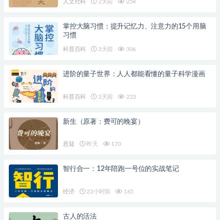
人文社科
2天前
254
掌控大脑习惯：提升记忆力、注意力的15个用脑
习惯
科普百科
3天前
306
进阶的量子世界：人人都能看懂的量子科学漫画
科普百科
2天前
223
新生（原著：费可的晚宴）
悬疑
昨天
170
智行合一：12年陪跑一号位的实战笔记
经济
22小时前
165
古人的活法