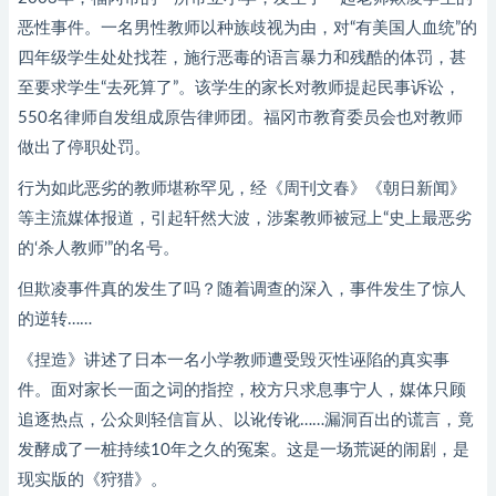
恶性事件。一名男性教师以种族歧视为由，对“有美国人血统”的
四年级学生处处找茬，施行恶毒的语言暴力和残酷的体罚，甚
至要求学生“去死算了”。该学生的家长对教师提起民事诉讼，
550名律师自发组成原告律师团。福冈市教育委员会也对教师
做出了停职处罚。
行为如此恶劣的教师堪称罕见，经《周刊文春》《朝日新闻》
等主流媒体报道，引起轩然大波，涉案教师被冠上“史上最恶劣
的‘杀人教师’”的名号。
但欺凌事件真的发生了吗？随着调查的深入，事件发生了惊人
的逆转……
《捏造》讲述了日本一名小学教师遭受毁灭性诬陷的真实事
件。面对家长一面之词的指控，校方只求息事宁人，媒体只顾
追逐热点，公众则轻信盲从、以讹传讹……
漏洞百出的谎言，竟
发酵成了一桩持续10年之久的冤案。这是一场荒诞的闹剧，是
现实版的《狩猎》。