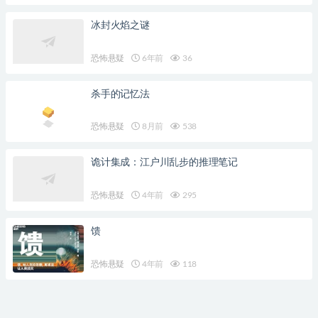
冰封火焰之谜
恐怖悬疑
6年前
36
杀手的记忆法
恐怖悬疑
8月前
538
诡计集成：江户川乱步的推理笔记
恐怖悬疑
4年前
295
馈
恐怖悬疑
4年前
118