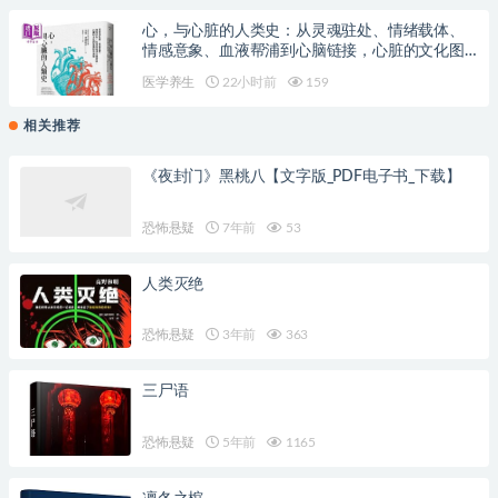
心，与心脏的人类史：从灵魂驻处、情绪载体、
情感意象、血液帮浦到心脑链接，心脏的文化图
象与科学演变
医学养生
22小时前
159
相关推荐
《夜封门》黑桃八【文字版_PDF电子书_下载】
恐怖悬疑
7年前
53
人类灭绝
恐怖悬疑
3年前
363
三尸语
恐怖悬疑
5年前
1165