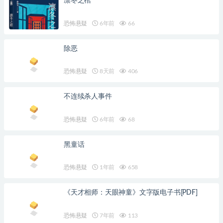
凛冬之棺
恐怖悬疑
6年前
66
除恶
恐怖悬疑
8天前
406
不连续杀人事件
恐怖悬疑
6年前
68
黑童话
恐怖悬疑
1年前
658
《天才相师：天眼神童》文字版电子书[PDF]
恐怖悬疑
7年前
113