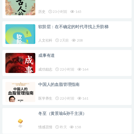
历史
23小时前
165
软阶层：在不确定的时代寻找上升阶梯
人文社科
2天前
208
成事有道
成功励志
22小时前
164
中国人的血脂管理指南
医学养生
22小时前
161
冬至（黄景瑜&孙千主演）
情感言情
昨天
158