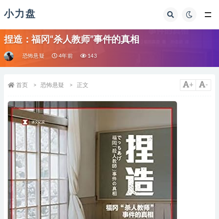
小力盘
捏造：福冈“杀人教师”事件的真相
恐怖悬疑
4年前
143
+
-
首页
恐怖悬疑
正文