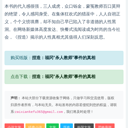
本书的代入感很强，三人成虎，众口铄金，蒙冤教师百口莫辩
的绝望，令人感同身受。在集体狂欢式的猎巫中，人人自诩正
义，个个义愤填膺，却不知自己早已陷入了非道德的人性黑
洞。在网络新媒体高度发达、快餐式浅阅读成为时尚的当今社
会，《捏造》揭示的人性真相尤其值得人们深刻反思。
购买纸版：
捏造：福冈“杀人教师”事件的真相
点击下载：
捏造：福冈“杀人教师”事件的真相
声明：
本站大部分下载资源收集于网络，只做学习和交流使用，版权
归原作者所有，与本站无关。本站发布的内容若侵犯到您的权益，请联
系:
zaixiankefu365@gmail.com
，我们将及时处理！
小说文学
经典小说
文学
历史
外国文学
恐怖悬疑