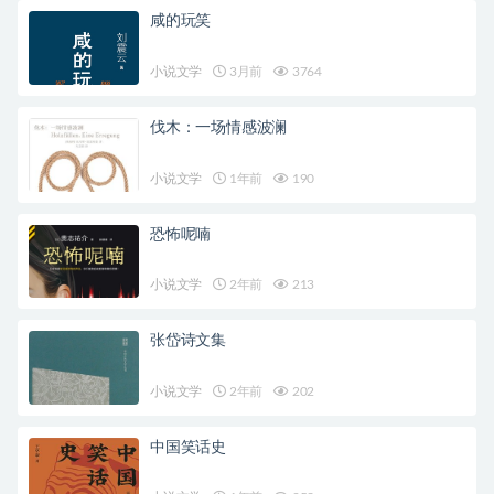
咸的玩笑
小说文学
3月前
3764
伐木：一场情感波澜
小说文学
1年前
190
恐怖呢喃
小说文学
2年前
213
张岱诗文集
小说文学
2年前
202
中国笑话史