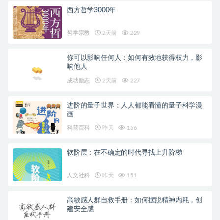
西方哲学3000年
哲学宗教
2天前
229
你可以影响任何人：如何有效地获得权力，影
响他人
成功励志
2天前
227
进阶的量子世界：人人都能看懂的量子科学漫
画
科普百科
昨天
156
软阶层：在不确定的时代寻找上升阶梯
人文社科
昨天
151
高敏感人群自救手册：如何摆脱精神内耗，创
建安全感