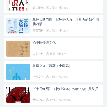
成功励志
2天前
350
掌控大脑习惯：提升记忆力、注意力的15个用
脑习惯
科普百科
2天前
239
论中国传统文化
人文社科
昨天
174
微暗之火（原著：小南风）
小说文学
2天前
223
《十日终焉》（校对全本）作者：杀虫队队员
网络小说
1年前
54002