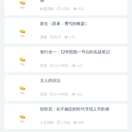
画
科普百科
2天前
223
新生（原著：费可的晚宴）
悬疑
昨天
170
智行合一：12年陪跑一号位的实战笔记
经济
22小时前
165
古人的活法
历史
23小时前
165
软阶层：在不确定的时代寻找上升阶梯
人文社科
2天前
208