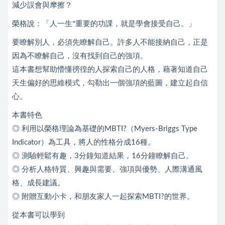
減少誤會與摩擦？
榮格說：「人一生*重要的功課，就是學會接受自己。」
要瞭解別人，必須先瞭解自己。許多人不能接納自己，正是
因為不瞭解自己，沒有找到自己的強項。
這本書想幫助懵懂徬徨的人探索自己的人格，藉著知道自己
天生偏好的思維模式，勾勒出一個強項的藍圖，建立起自信
心。
本書特色
◎ 利用以榮格理論為基礎的MBTI?（Myers-Briggs Type
Indicator）為工具，將人的性格分成16種。
◎ 測驗輕鬆有趣，3分鐘知道結果，16分鐘瞭解自己。
◎ 分析人格特質、興趣與需要、強項與優勢、人際溝通風
格、成長建議。
◎ 附贈互動小卡，和朋友家人一起探索MBTI?的世界。
從本書可以學到