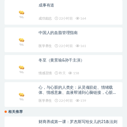
成事有道
成功励志
22小时前
164
中国人的血脂管理指南
医学养生
22小时前
161
冬至（黄景瑜&孙千主演）
情感言情
昨天
158
心，与心脏的人类史：从灵魂驻处、情绪载
体、情感意象、血液帮浦到心脑链接，心脏的
文化图象与科学演变
医学养生
22小时前
159
相关推荐
财商养成第一课：罗杰斯写给女儿的21条法则