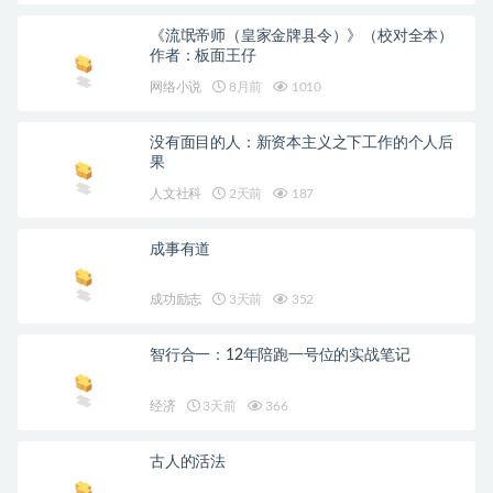
《流氓帝师（皇家金牌县令）》（校对全本）
作者：板面王仔
网络小说
8月前
1010
没有面目的人：新资本主义之下工作的个人后
果
人文社科
2天前
187
成事有道
成功励志
3天前
352
智行合一：12年陪跑一号位的实战笔记
经济
3天前
366
古人的活法