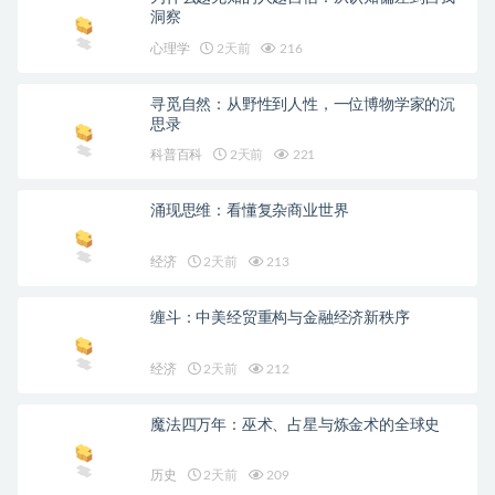
洞察
心理学
2天前
216
寻觅自然：从野性到人性，一位博物学家的沉
思录
科普百科
2天前
221
涌现思维：看懂复杂商业世界
经济
2天前
213
缠斗：中美经贸重构与金融经济新秩序
经济
2天前
212
魔法四万年：巫术、占星与炼金术的全球史
历史
2天前
209