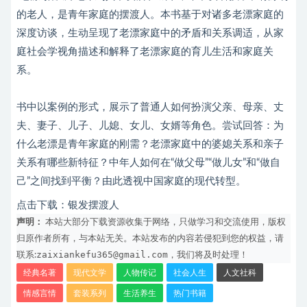
的老人，是青年家庭的摆渡人。本书基于对诸多老漂家庭的
深度访谈，生动呈现了老漂家庭中的矛盾和关系调适，从家
庭社会学视角描述和解释了老漂家庭的育儿生活和家庭关
系。
书中以案例的形式，展示了普通人如何扮演父亲、母亲、丈
夫、妻子、儿子、儿媳、女儿、女婿等角色。尝试回答：为
什么老漂是青年家庭的刚需？老漂家庭中的婆媳关系和亲子
关系有哪些新特征？中年人如何在“做父母”“做儿女”和“做自
己”之间找到平衡？由此透视中国家庭的现代转型。
点击下载：
银发摆渡人
声明：
本站大部分下载资源收集于网络，只做学习和交流使用，版权
归原作者所有，与本站无关。本站发布的内容若侵犯到您的权益，请
zaixiankefu365@gmail.com
联系:
，我们将及时处理！
经典名著
现代文学
人物传记
社会人生
人文社科
情感言情
套装系列
生活养生
热门书籍