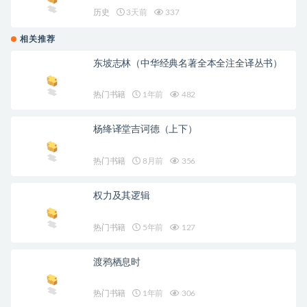
历史
3天前
337
相关推荐
东坡志林（中华经典名著全本全注全译丛书）
热门书籍
1年前
482
杨绛译堂吉诃德（上下）
热门书籍
8月前
356
权力及其逻辑
热门书籍
5年前
127
渡鸦栖息时
热门书籍
1年前
306