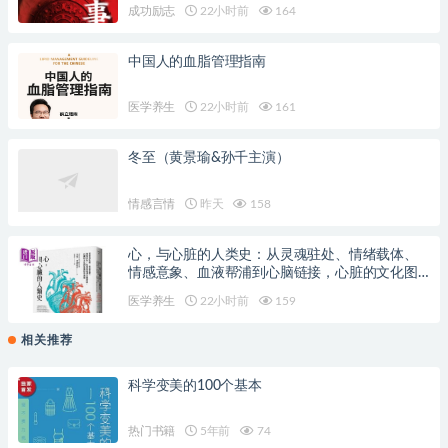
成功励志
22小时前
164
中国人的血脂管理指南
医学养生
22小时前
161
冬至（黄景瑜&孙千主演）
情感言情
昨天
158
心，与心脏的人类史：从灵魂驻处、情绪载体、
情感意象、血液帮浦到心脑链接，心脏的文化图
象与科学演变
医学养生
22小时前
159
相关推荐
科学变美的100个基本
热门书籍
5年前
74