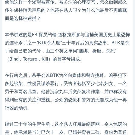
像他这样一个渴望被宣传、被关注的心理变态，怎么做到那么
多年保持悄无声息的？他还在杀人吗？为什么他最后不再躲藏
而是选择被逮捕？
本书讲述的是FBI探员约翰·道格拉斯参与追捕美国历史上最恐怖
的连环杀手之一“BTK杀人魔”三十年背后的真实故事。BTK是杀
手给自己取的代号，由三个英文单词“捆绑、折磨、杀死”
（Bind，Torture，Kill）的首字母组成。
在行凶之后，杀手会以BTK为名向媒体和警方挑衅。凶手犯下
多起绑架、性侵及谋杀罪行，受害者包括至少七名妇女、一名
男子和两名儿童。他曾沉寂九年后突然复出作案，并声称没有
得到应有的关注和重视。公众的恐慌和警方的无能成为他一再
行凶的动机。
经过三十年的斗智斗勇，这个杀人狂魔最终落网，令人惊讶的
是，他竟然是当时已六十一岁、已婚并育有二孩、身份为普通