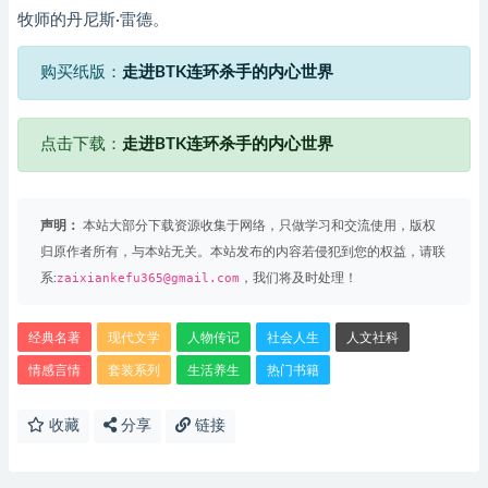
牧师的丹尼斯·雷德。
购买纸版：
走进BTK连环杀手的内心世界
点击下载：
走进BTK连环杀手的内心世界
声明：
本站大部分下载资源收集于网络，只做学习和交流使用，版权
归原作者所有，与本站无关。本站发布的内容若侵犯到您的权益，请联
系:
zaixiankefu365@gmail.com
，我们将及时处理！
经典名著
现代文学
人物传记
社会人生
人文社科
情感言情
套装系列
生活养生
热门书籍
收藏
分享
链接