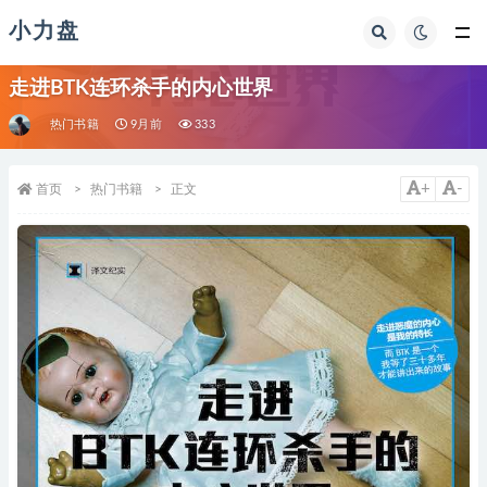
小力盘
走进BTK连环杀手的内心世界
热门书籍
9月前
333
+
-
首页
热门书籍
正文