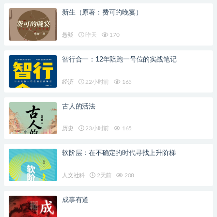
新生（原著：费可的晚宴）
悬疑
昨天
170
智行合一：12年陪跑一号位的实战笔记
经济
22小时前
165
古人的活法
历史
23小时前
165
软阶层：在不确定的时代寻找上升阶梯
人文社科
2天前
208
成事有道