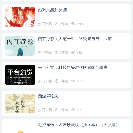
她对此感到厌烦
热门书籍
3年前
2865
内在疗愈：人这一生，终究要与自己和解
热门书籍
5年前
132
平台幻觉：科技巨头时代的赢家与输家
热门书籍
3年前
187
西游妖物志
热门书籍
4年前
109
毛泽东传：名著珍藏版（插图本）（图文版）