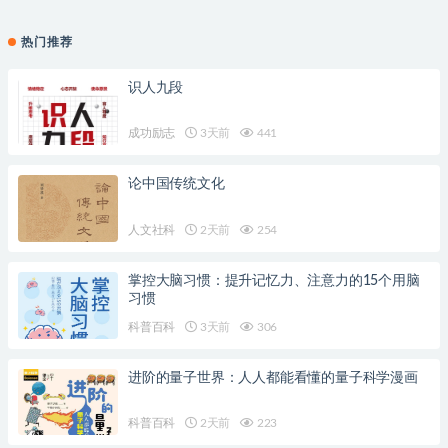
热门推荐
识人九段
成功励志
3天前
441
论中国传统文化
人文社科
2天前
254
掌控大脑习惯：提升记忆力、注意力的15个用脑
习惯
科普百科
3天前
306
进阶的量子世界：人人都能看懂的量子科学漫画
科普百科
2天前
223