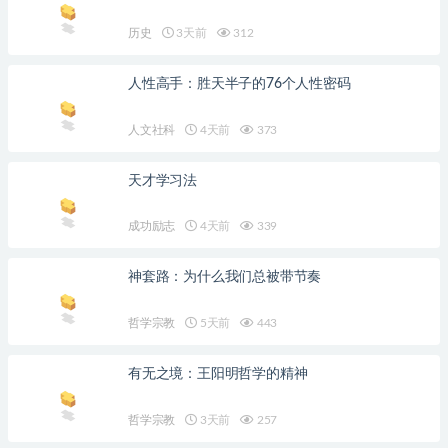
历史
3天前
312
人性高手：胜天半子的76个人性密码
人文社科
4天前
373
天才学习法
成功励志
4天前
339
神套路：为什么我们总被带节奏
哲学宗教
5天前
443
有无之境：王阳明哲学的精神
哲学宗教
3天前
257