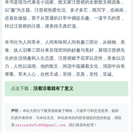
本书是现当代著名小说家、散文家汪曾祺的全新散文精选集，
以“趣”为主题。汪曾祺热爱生活、多才多艺，既写字，也画画，
还喜欢做饭，善于从普通的日常中捕捉乐趣。一道平凡的景，
经过汪曾祺的注视，便美得天真烂漫。
本书分为人间草木、人间有味和人间有趣三部分，从植物、美
食、故人旧事三部分来呈现世间的妙趣与美好，展现汪曾祺先
生的生活情趣和人生态度。汪曾祺赋予花草以灵性，美食以活
力，人性以温情。他的散文，闲适中蕴藏着文化，清甜中自有
厚重。草木人心，自然天成；至情，至真，至性，至诚。
点击下载：
活着活着就有了意义
声明：
本站大部分下载资源收集于网络，只做学习和交流使用，版权
归原作者所有，与本站无关。本站发布的内容若侵犯到您的权益，请联
系:
zaixiankefu365@gmail.com
，我们将及时处理！