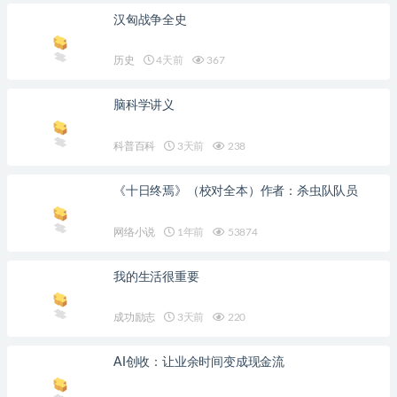
汉匈战争全史
历史
4天前
367
脑科学讲义
科普百科
3天前
238
《十日终焉》（校对全本）作者：杀虫队队员
网络小说
1年前
53874
我的生活很重要
成功励志
3天前
220
AI创收：让业余时间变成现金流