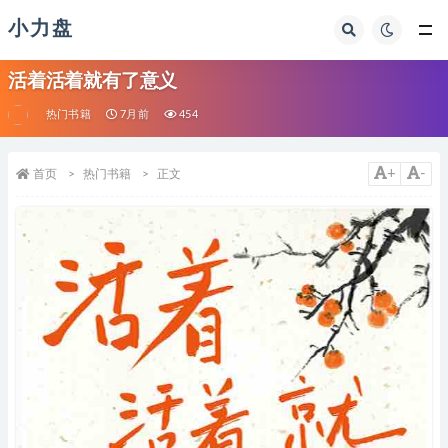
小力盘
活着活着就有了意义
热门书籍
7月前
454
+
-
首页
热门书籍
正文