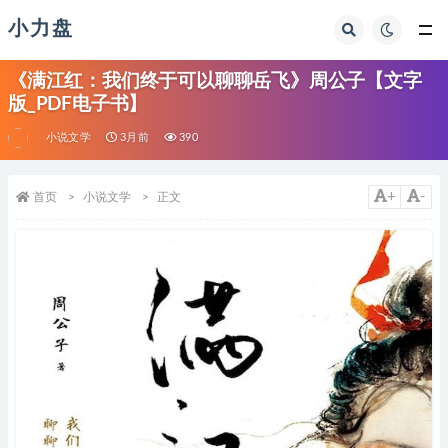
小力盘
《满江红：我们终于可以聊聊岳飞》周公子【文字
版_PDF电子书】
小说文学
3月前
390
+
-
首页
小说文学
正文