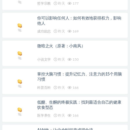
哲学宗教
昨天
177
你可以影响任何人：如何有效地获得权力，影响
他人
成功励志
昨天
169
微暗之火（原著：小南风）
小说文学
昨天
150
掌控大脑习惯：提升记忆力、注意力的15个用脑
习惯
科普百科
昨天
166
低醣、生酮的终极实践：找到最适合自己的健康
饮食型态
医学养生
昨天
166