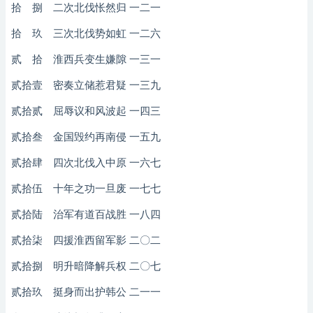
拾 捌 二次北伐怅然归 一二一
拾 玖 三次北伐势如虹 一二六
贰 拾 淮西兵变生嫌隙 一三一
贰拾壹 密奏立储惹君疑 一三九
贰拾贰 屈辱议和风波起 一四三
贰拾叁 金国毁约再南侵 一五九
贰拾肆 四次北伐入中原 一六七
贰拾伍 十年之功一旦废 一七七
贰拾陆 治军有道百战胜 一八四
贰拾柒 四援淮西留军影 二〇二
贰拾捌 明升暗降解兵权 二〇七
贰拾玖 挺身而出护韩公 二一一