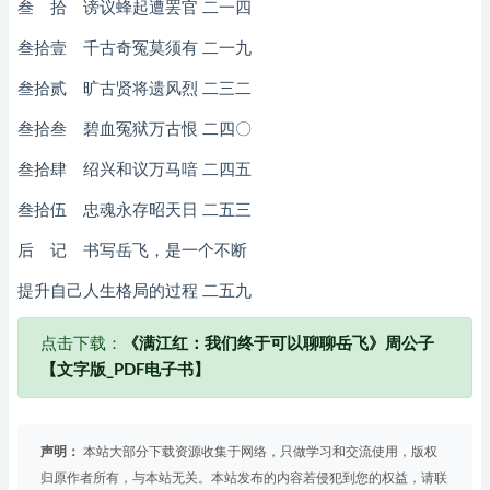
叁 拾 谤议蜂起遭罢官 二一四
叁拾壹 千古奇冤莫须有 二一九
叁拾贰 旷古贤将遗风烈 二三二
叁拾叁 碧血冤狱万古恨 二四〇
叁拾肆 绍兴和议万马喑 二四五
叁拾伍 忠魂永存昭天日 二五三
后 记 书写岳飞，是一个不断
提升自己人生格局的过程 二五九
点击下载：
《满江红：我们终于可以聊聊岳飞》周公子
【文字版_PDF电子书】
声明：
本站大部分下载资源收集于网络，只做学习和交流使用，版权
归原作者所有，与本站无关。本站发布的内容若侵犯到您的权益，请联