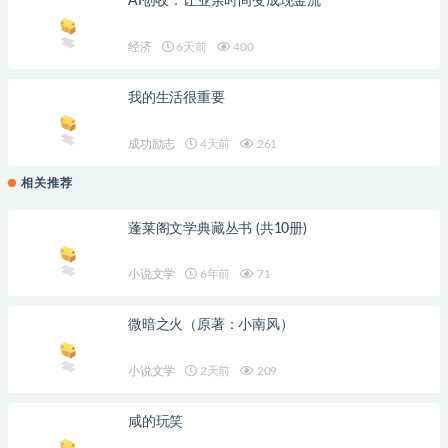
AI创收：让业余时间变成现金流
经济
6天前
400
我的生活很重要
成功励志
4天前
261
相关推荐
蓬莱阁文学典藏丛书 (共10册)
小说文学
6年前
71
微暗之火（原著：小南风）
小说文学
2天前
209
咸的玩笑