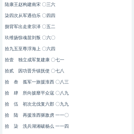
陆康王赵构建南宋 〇三六
柒四次从军遇伯乐 〇四四
捌背军出走隶宗泽 〇五二
玖维扬惊魂苗刘叛 〇六〇
拾九五至尊浮海上 〇六四
拾壹 独立成军复建康 〇七一
拾贰 因功晋升镇抚使 〇七八
拾 叁 孤军一旅援淮西 〇八三
拾 肆 所向披靡平众寇 〇八九
拾 伍 初次北伐复六郡 〇九九
拾 陆 再援淮西驱敌虏 一一〇
拾 柒 洗兵湖湘破杨么 一一四