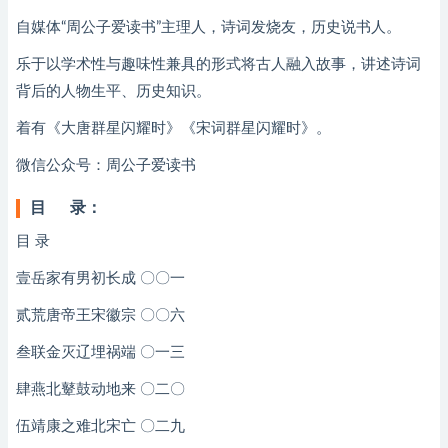
自媒体“周公子爱读书”主理人，诗词发烧友，历史说书人。
乐于以学术性与趣味性兼具的形式将古人融入故事，讲述诗词
背后的人物生平、历史知识。
着有《大唐群星闪耀时》《宋词群星闪耀时》。
微信公众号：周公子爱读书
目 录：
目 录
壹岳家有男初长成 〇〇一
贰荒唐帝王宋徽宗 〇〇六
叁联金灭辽埋祸端 〇一三
肆燕北鼙鼓动地来 〇二〇
伍靖康之难北宋亡 〇二九