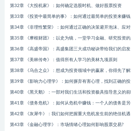
第32章 《大投机家》：如何确定选股时机、做好股票投资
第33章 《投资中最简单的事》：如何通过最简单的投资来赚钱
第34章 《非理性繁荣》：如何通过正确的决策避开泡沫、应
第35章 《摩根财团》：以史为镜，一堂学习金融、研究投资
第36章 《高盛帝国》：高盛集团三大成功秘诀带给我们的启发
第37章 《美林传奇》：值得所有人学习的美林九项原则
第38章 《乌合之众》：想成为投资领域中的赢家，你得先了解
第39章 《影响力心理学》：如何摒弃有害心理，找到正确的
第40章 《黑天鹅》：一部对我们生活和投资极具指导意义的
第41章 《债务危机》：如何从危机中赚钱：一个人的债务是
第42章 《灰犀牛》：我们如何把握重大危机发生前的绝佳机遇
第43章 《金融心理学》：市场情绪心理如何影响股票交易?