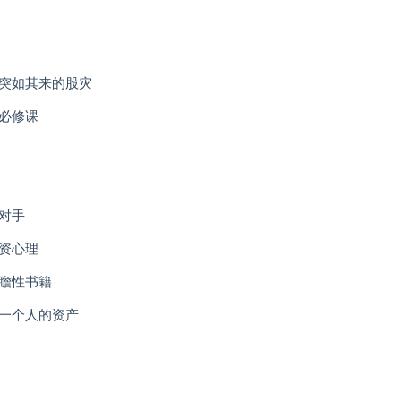
对突如其来的股灾
的必修课
对手
投资心理
前瞻性书籍
另一个人的资产