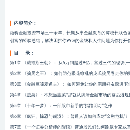
内容简介：
驰骋金融投资市场三十余年、长期从事金融教育的谭校长联合国
创富的经验总结，解决困扰你99%的金钱和人生问题为你打开
目 录：
第1章 《戴维斯王朝》： 从5万到超过9亿，富过三代的秘诀(
第2章 《骗局之王》 ：如何防范眼花缭乱的庞氏骗局卷走你的
第3章 《金融巨骗麦道夫》： 如何避免让你的亲朋好友踩进“陷阱
第4章 《贼巢》：不想当韭菜?那就从搞清金融市场的幕后潜规
第5章 《十年一梦》：一部股市新手的“指路明灯”之作
第6章 《疯狂、惊恐与崩溃》：普通人该如何应对“金融危机”?
第7章 《一个证券分析师的醒悟》普通股民们如何跑赢专家或基