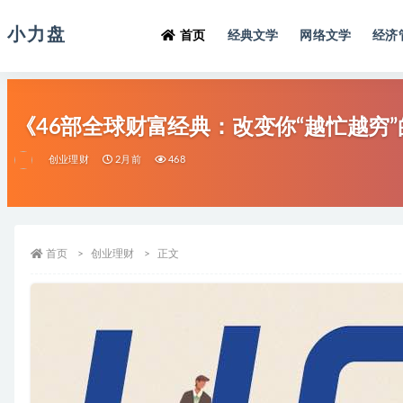
小力盘
首页
经典文学
网络文学
经济
《46部全球财富经典：改变你“越忙越穷
创业理财
2月前
468
首页
创业理财
正文