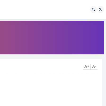
】
+
-