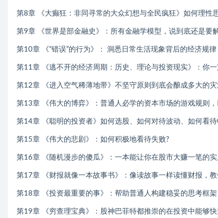
第8章 《大癫狂：非同寻常的大众幻想与全民疯狂》如何理性思
第9章 《世界是部金融史》：所有金融学模型，说到底还是要
第10章 《“错误”的行为》： 洞悉日常生活现象背后的经济规律
第11章 《逃不开的经济周期：历史、理论与投资现实》：你
第12章 《进入空气稀薄地带》不坚守原则到底会酿成多大的灾
第13章 《伟大的博弈》：普通人必学的资本市场的游戏规则
第14章 《聪明的投资者》如何选股、如何对待波动、如何看待收益.
第15章 《伟大的悲剧》：如何积极地看待失败?
第16章 《随机漫步的傻瓜》：一本能让你在股市大赚一笔的
第17章 《财报就像一本故事书》：像读故事一样读懂财报，
第18章 《投资最重要的事》：帮助普通人构建稳妥的思考框
第19章 《穷查理宝典》：股神巴菲特都推崇的在投资中能够