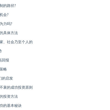
制的路径?
机会?
为力吗?
学的具体方法
国家、社会乃至个人的
势
高回报
策略
们的启发
久不衰的成功投资原则
懂的投资方法
成功的基本秘诀