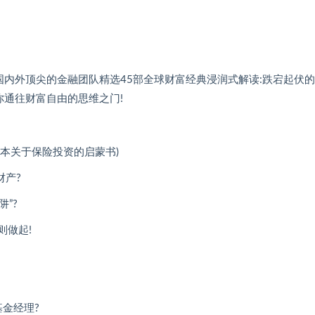
内外顶尖的金融团队精选45部全球财富经典浸润式解读:跌宕起伏
你通往财富自由的思维之门!
一本关于保险投资的启蒙书)
财产?
”?
则做起!
金经理?