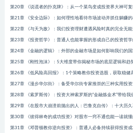
第20章 《说谎者的扑克牌》：从一个菜鸟变成投资界大神可复
第21章 《安全边际》：如何理性地看待市场波动并抓住躺赚的
第22章 《与天为敌》：我们投资理财遭遇风险时真的完全无能
第23章 《投资哲学》：普通人也能掌握的形成自己的投资哲
第24章 《金融的逻辑》：外部的金融市场是如何影响我们的
第25章 《刚性泡沫》：5大维度带你揭秘市场的底层逻辑和趋
第26章 《低风险高回报》：1个策略教你投资选股，获取稳健
第27章 《漫步华尔街》：备受华尔街专家推崇的三种实用投资
第28章 《索罗斯传》：投资大神索罗斯的“金融炼金术”带给我
第29章 《在股市大崩溃前抛出的人：巴鲁克自传》：十大历
第30章 《彼得林奇的成功投资》对股市一窍不通也能一读就
第31章 《邓普顿教你逆向投资》：普通人必备持续获得投资