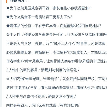
内容简介：
◆为什么幼儿园规定要罚钱，家长晚接小孩状况更多?
◆为什么奖金不一定能让员工更努力工作?
◆奢侈品的价值，不在于它本身，而是能够让我们展现地位?
关于人性，传统经济学假设是理性的，行为经济学则着眼于非理
不论是人的喜好、兴趣，乃至“说不上为什么”的直觉，还是炫富
必须从主要奖励、终极解释、客位解释3大角度切入，才能找出日
作者举出12种常见赛局，让你看懂人类各种看似矛盾的非理性
/ 人性中的鹰鸽赛局：潜规则与制度的合理化 /
当人们习惯“谁当老鹰、谁当鸽子”，就会开始认同财产权、言论
透过“主要奖励”角度，看出隐藏的鹰鸽赛局，看懂人性习惯默认
/ 人性中的昂贵信号赛局：醉翁之意不在酒 /
同样是有钱人，为什么有的炫富，有的却低调?