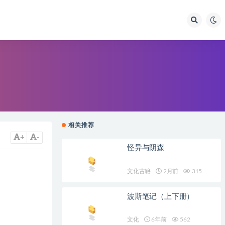
相关推荐
+
-
怪异与阴森
文化古籍
2月前
315
波斯笔记（上下册）
文化
6年前
562