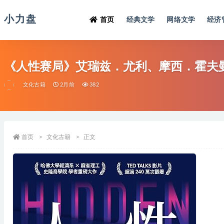
小力盘
首页
经典文学
网络文学
经济
《人性赛局》艾瑞兹．尤利、摩西．霍夫曼
文化古籍
2月前
382
首页
文化古籍
正文