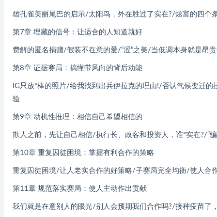
雄孔雀美丽尾巴的启示/太阳鸟，外在胜过了实在?/炫富的四个
第7章 埋藏的信号：让适合的人知道就好
费解的匿名捐赠/假装不在意的爱/“涩”之美/当低调本身就是昂
第8章 证据赛局：搞懂带风向的背后动能
IG只放*棒的照片/给我找到出兵伊拉克的理由!/否认气候变迁的
验
第9章 动机性推理：相信自己希望相信的
欺人之前，先让自己相信/执行长、政客和投资人，谁*实在?/“骗
第10章 重复囚徒困境：掌握有利合作的策略
重复囚徒困境/让人老实合作的好策略/子赛局完全均衡/使人合
第11章 规范落实赛局：使人主动作出贡献
我们就是在意别人的眼光/别人会预期我们合作吗?/接种疫苗了