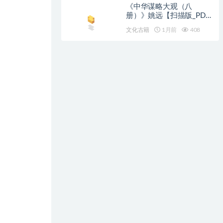
《中华谋略大观（八
册）》姚远【扫描版_PDF
电子书_下载】
文化古籍
1月前
408
。