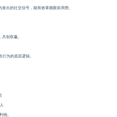
行为发出的社交信号，能有效掌握眼前局势。
，共创双赢。
非理性行为的底层逻辑。
员
责人
利他。