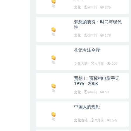
文化
6年前
276
梦想的装扮：时尚与现代
性
文化
5年前
178
礼记今注今译
文化古籍
1月前
227
贾想 I：贾樟柯电影手记
1996—2008
文化
6年前
53
中国人的规矩
文化古籍
2月前
699