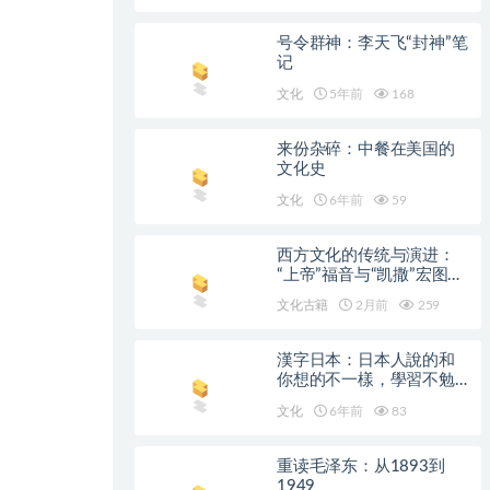
号令群神：李天飞“封神”笔
记
文化
5年前
168
来份杂碎：中餐在美国的
文化史
文化
6年前
59
西方文化的传统与演进：
“上帝”福音与“凯撒”宏图的
激烈角逐
文化古籍
2月前
259
漢字日本：日本人說的和
你想的不一樣，學習不勉
強的日文漢字豆知識
文化
6年前
83
重读毛泽东：从1893到
1949