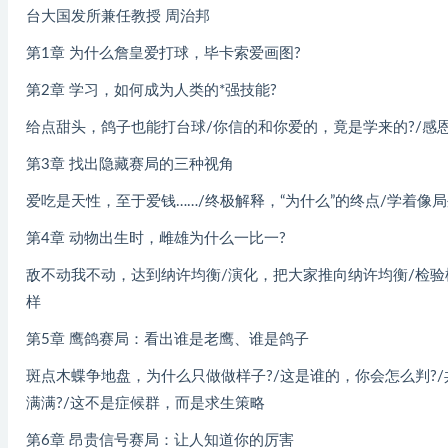
台大国发所兼任教授 周治邦
第1章 为什么詹皇爱打球，毕卡索爱画图?
第2章 学习，如何成为人类的*强技能?
给点甜头，鸽子也能打台球/你信的和你爱的，竟是学来的?/感
第3章 找出隐藏赛局的三种视角
爱吃是天性，至于爱钱……/终极解释，“为什么”的终点/学着像
第4章 动物出生时，雌雄为什么一比一?
敌不动我不动，达到纳许均衡/演化，把大家推向纳许均衡/检验
样
第5章 鹰鸽赛局：看出谁是老鹰、谁是鸽子
斑点木蝶争地盘，为什么只做做样子?/这是谁的，你会怎么判?/
满满?/这不是症候群，而是求生策略
第6章 昂贵信号赛局：让人知道你的厉害