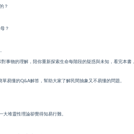
的？
父母？
…
和對事物的理解，陪你重新探索生命每階段的疑惑與未知，看完本書
藉由簡單易懂的Q&A解答，幫助大家了解民間抽象又不易懂的問題。
了一大堆靈性理論卻覺得知易行難。