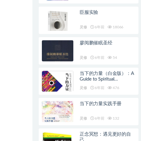
臣服实验
灵修
6年前
18066
廖阅鹏催眠圣经
灵修
6年前
54
当下的力量（白金版）：A
Guide to Spiritual
Enlightenment
灵修
6年前
476
当下的力量实践手册
灵修
6年前
132
正念冥想：遇见更好的自
己