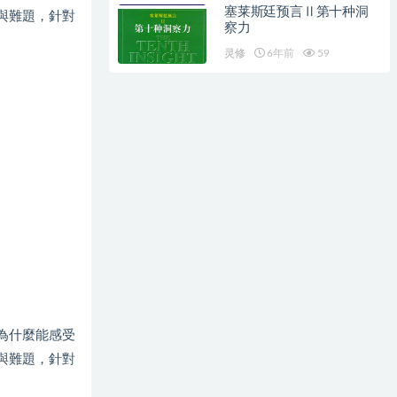
塞莱斯廷预言Ⅱ第十种洞
惑與難題，針對
察力
灵修
6年前
59
？為什麼能感受
惑與難題，針對