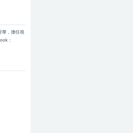
溫哥華，擔任視
ok：