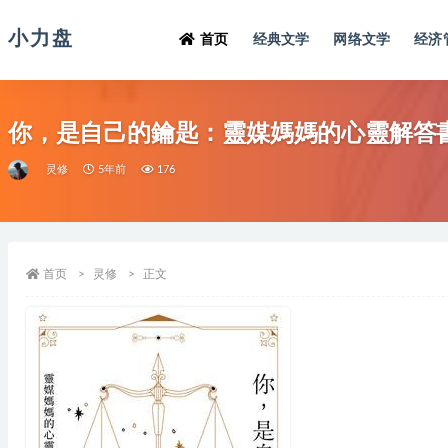
小力盘
首页
经典文学
网络文学
经济
你，是自己的鑰匙：靈媒媽媽的心靈解答
灵修
5年前
176
首页
灵修
正文