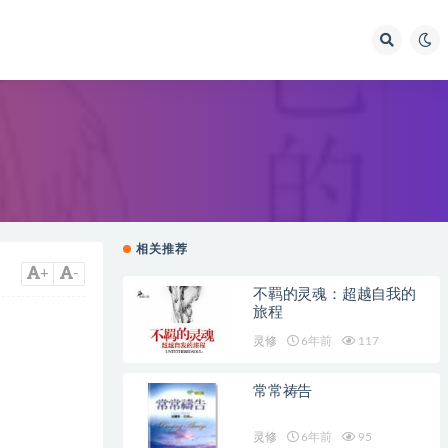
相关推荐
+
-
不羁的灵魂：超越自我的
旅程
灵修
6年前
117
常常祷告
灵修
6年前
95