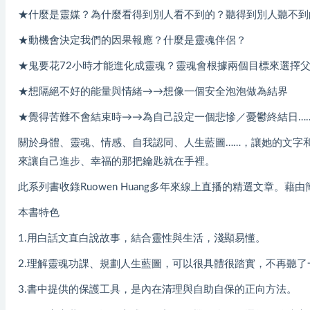
★什麼是靈媒？為什麼看得到別人看不到的？聽得到別人聽不到
★動機會決定我們的因果報應？什麼是靈魂伴侶？
★鬼要花72小時才能進化成靈魂？靈魂會根據兩個目標來選擇
★想隔絕不好的能量與情緒→→想像一個安全泡泡做為結界
★覺得苦難不會結束時→→為自己設定一個悲慘／憂鬱終結日…
關於身體、靈魂、情感、自我認同、人生藍圖……，讓她的文字
來讓自己進步、幸福的那把鑰匙就在手裡。
此系列書收錄Ruowen Huang多年來線上直播的精選文章。
本書特色
1.用白話文直白說故事，結合靈性與生活，淺顯易懂。
2.理解靈魂功課、規劃人生藍圖，可以很具體很踏實，不再聽
3.書中提供的保護工具，是內在清理與自助自保的正向方法。