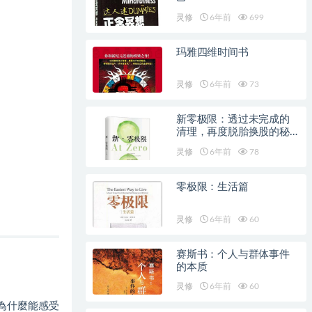
灵修
6年前
699
玛雅四维时间书
灵修
6年前
73
新零极限：透过未完成的
清理，再度脱胎换股的秘
密
灵修
6年前
78
零极限：生活篇
灵修
6年前
60
赛斯书：个人与群体事件
的本质
灵修
6年前
60
？為什麼能感受