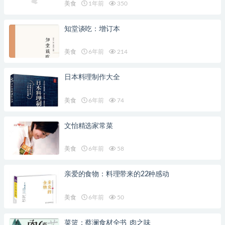
美食
1年前
350
知堂谈吃：增订本
美食
6年前
214
日本料理制作大全
美食
6年前
74
文怡精选家常菜
美食
6年前
58
亲爱的食物：料理带来的22种感动
美食
6年前
50
菜篮：蔡澜食材全书_肉之味