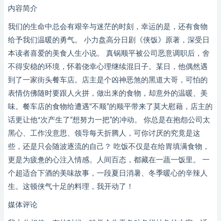
内容简介
我们的生命中总会有艰辛与迷茫的时刻，幸运的是，还有食物
给予我们温暖的勇气。 小力盘高分日剧《侠饭》原著，深受日
本读者喜爱的美食人生小说。 真锅顺平被公司恶意调职后，舍
不得安稳的环境，怀着侥幸心理继续混日子。某日，他偶然遇
到了一家街头餐车店。店主是个凶神恶煞的黑道大哥，可怕的
表情仿佛随时要跟人火拼，做出来的食物，却意外的温暖、美
味。餐车店的食物给遭遇“不顺”的顺平带来了莫大慰藉，店主的
话更让他*次产生了“想努力一把”的冲动。 你总是在抱怨公司太
黑心、工作没意思、领导每天折腾人，可你讨厌的究竟是这
些，还是只会随波逐流的自己？ 吃饭不仅是在给胃填满食物，
更是为疲惫的心注入情感。人间百态，都藏在一蔬一饭里。 一
个超适合下酒的美味故事，一段夏日消暑、冬季暖心的辛辣人
生。这顿侠气十足的料理，我开动了！
媒体评论