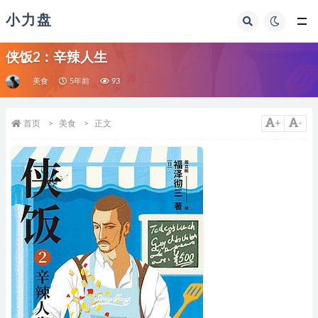
小力盘
侠饭2：辛辣人生
美食
5年前
93
+
-
首页
美食
正文