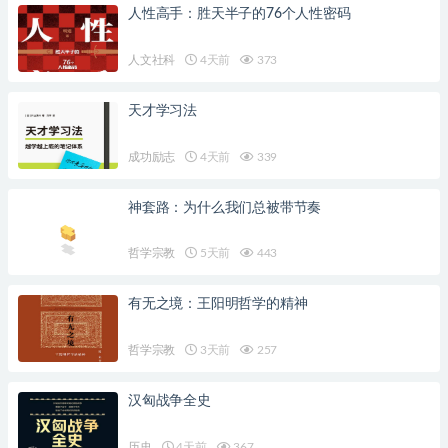
人性高手：胜天半子的76个人性密码
人文社科
4天前
373
天才学习法
成功励志
4天前
339
神套路：为什么我们总被带节奏
哲学宗教
5天前
443
有无之境：王阳明哲学的精神
哲学宗教
3天前
257
汉匈战争全史
历史
4天前
367