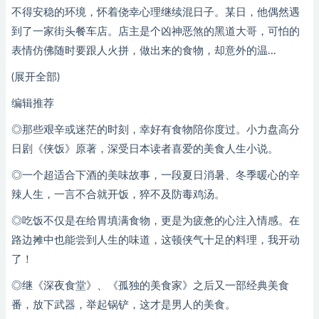
不得安稳的环境，怀着侥幸心理继续混日子。某日，他偶然遇
到了一家街头餐车店。店主是个凶神恶煞的黑道大哥，可怕的
表情仿佛随时要跟人火拼，做出来的食物，却意外的温...
(展开全部)
编辑推荐
◎那些艰辛或迷茫的时刻，幸好有食物陪你度过。小力盘高分
日剧《侠饭》原著，深受日本读者喜爱的美食人生小说。
◎一个超适合下酒的美味故事，一段夏日消暑、冬季暖心的辛
辣人生，一言不合就开饭，猝不及防毒鸡汤。
◎吃饭不仅是在给胃填满食物，更是为疲惫的心注入情感。在
路边摊中也能尝到人生的味道，这顿侠气十足的料理，我开动
了！
◎继《深夜食堂》、《孤独的美食家》之后又一部经典美食
番，放下武器，举起锅铲，这才是男人的美食。