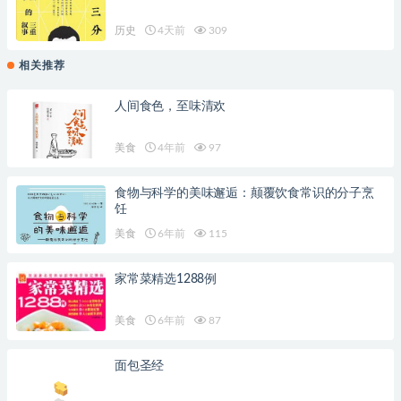
历史
4天前
309
相关推荐
人间食色，至味清欢
美食
4年前
97
食物与科学的美味邂逅：颠覆饮食常识的分子烹
饪
美食
6年前
115
家常菜精选1288例
美食
6年前
87
面包圣经