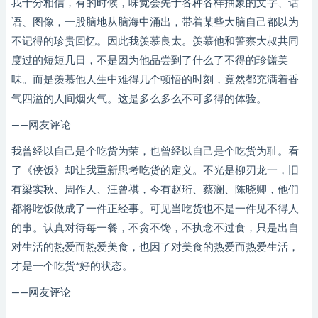
我十分相信，有的时候，味觉会先于各种各样抽象的文字、话
语、图像，一股脑地从脑海中涌出，带着某些大脑自己都以为
不记得的珍贵回忆。因此我羡慕良太。羡慕他和警察大叔共同
度过的短短几日，不是因为他品尝到了什么了不得的珍馐美
味。而是羡慕他人生中难得几个顿悟的时刻，竟然都充满着香
气四溢的人间烟火气。这是多么多么不可多得的体验。
——网友评论
我曾经以自己是个吃货为荣，也曾经以自己是个吃货为耻。看
了《侠饭》却让我重新思考吃货的定义。不光是柳刃龙一，旧
有梁实秋、周作人、汪曾祺，今有赵珩、蔡澜、陈晓卿，他们
都将吃饭做成了一件正经事。可见当吃货也不是一件见不得人
的事。认真对待每一餐，不贪不馋，不执念不过食，只是出自
对生活的热爱而热爱美食，也因了对美食的热爱而热爱生活，
才是一个吃货*好的状态。
——网友评论