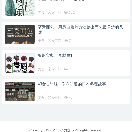
美食
6年前
121
至爱面包：用最自然的方法烘出面包最天然的风
味
美食
6年前
71
粤厨宝典：食材篇1
美食
6年前
73
和食古早味 : 你不知道的日本料理故事
美食
6年前
47
Copyright © 2012
小力盘
- All rights reserved