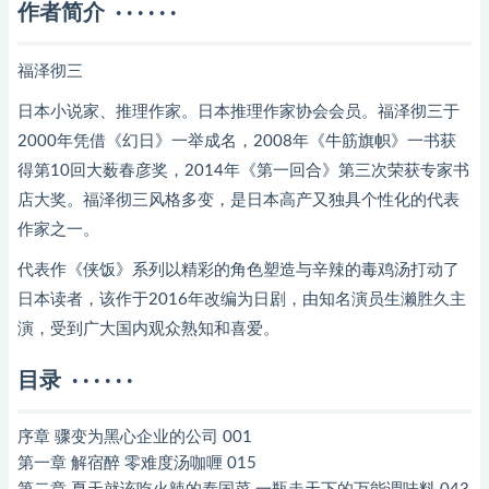
作者简介 · · · · · ·
福泽彻三
日本小说家、推理作家。日本推理作家协会会员。福泽彻三于
2000年凭借《幻日》一举成名，2008年《牛筋旗帜》一书获
得第10回大薮春彦奖，2014年《第一回合》第三次荣获专家书
店大奖。福泽彻三风格多变，是日本高产又独具个性化的代表
作家之一。
代表作《侠饭》系列以精彩的角色塑造与辛辣的毒鸡汤打动了
日本读者，该作于2016年改编为日剧，由知名演员生濑胜久主
演，受到广大国内观众熟知和喜爱。
目录 · · · · · ·
序章 骤变为黑心企业的公司 001
第一章 解宿醉 零难度汤咖喱 015