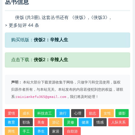
丛书信息
侠饭 (共3册), 这套丛书还有 《侠饭》,《侠饭3》,
> 更多短评 44 条
购买纸版：
侠饭2：辛辣人生
点击下载：
侠饭2：辛辣人生
声明：
本站大部分下载资源收集于网络，只做学习和交流使用，版权
归原作者所有，与本站无关。本站发布的内容若侵犯到您的权益，请联
系:
zaixiankefu365@gmail.com
，我们将及时处理！
爱情
成长
科技农工
旅行
心理
励志
女性
摄影
教育
职场
美食
游记
灵修
健康
情感
人际关系
两性
手工
养生
家居
自助游