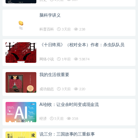
脑科学讲义
科普百科
3天前
238
《十日终焉》（校对全本）作者：杀虫队队员
网络小说
1年前
53874
我的生活很重要
成功励志
3天前
220
AI创收：让业余时间变成现金流
经济
5天前
358
说三分：三国故事的三重叙事