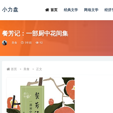
小力盘
首页
经典文学
网络文学
经济
餐芳记：一部厨中花间集
美食
5年前
92
首页
美食
正文