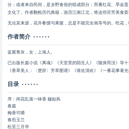
分；或者来自民间，是乡野食俗的组成部分；而番红花、旱金莲
文化了。作者翻检历代典籍，游历江南江北，将这些芬芳美食荟
无论其来源，花卉肴馔与果腹，总是不能完全画等号的。吃花，
作者简介 · · · · · ·
蓝紫青灰，女，上海人。
已出版长篇小说《离魂》《天堂里的陌生人》《随身而没》等十
《香草美人：〈楚辞〉芳草图谱》《谁佐清欢》《一番花事著光
目录 · · · · · ·
序：闲花乱落一钵香 穆如风
春篇
梅香可嚼
春煎玉兰
松至三月华