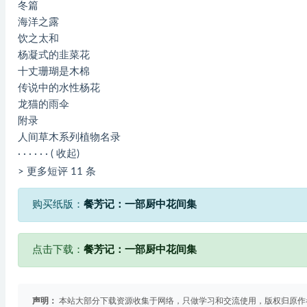
冬篇
海洋之露
饮之太和
杨凝式的韭菜花
十丈珊瑚是木棉
传说中的水性杨花
龙猫的雨伞
附录
人间草木系列植物名录
· · · · · · ( 收起)
> 更多短评 11 条
购买纸版：
餐芳记：一部厨中花间集
点击下载：
餐芳记：一部厨中花间集
声明：
本站大部分下载资源收集于网络，只做学习和交流使用，版权归原作