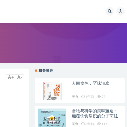
相关推荐
+
-
人间食色，至味清欢
美食
4年前
97
食物与科学的美味邂逅：
颠覆饮食常识的分子烹饪
美食
6年前
115