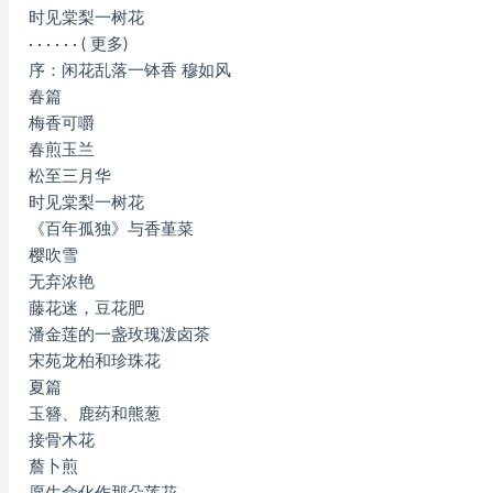
时见棠梨一树花
· · · · · · ( 更多)
序：闲花乱落一钵香 穆如风
春篇
梅香可嚼
春煎玉兰
松至三月华
时见棠梨一树花
《百年孤独》与香堇菜
樱吹雪
无弃浓艳
藤花迷，豆花肥
潘金莲的一盏玫瑰泼卤茶
宋苑龙柏和珍珠花
夏篇
玉簪、鹿药和熊葱
接骨木花
薝卜煎