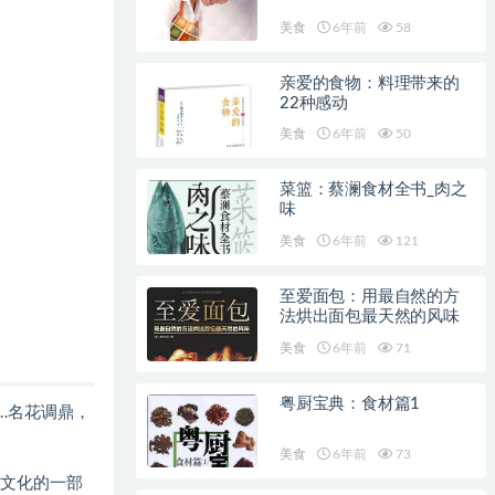
美食
6年前
58
亲爱的食物：料理带来的
22种感动
美食
6年前
50
菜篮：蔡澜食材全书_肉之
味
美食
6年前
121
至爱面包：用最自然的方
法烘出面包最天然的风味
美食
6年前
71
粤厨宝典：食材篇1
…名花调鼎，
美食
6年前
73
文化的一部