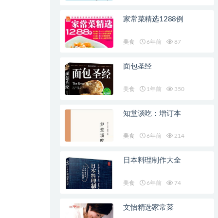
家常菜精选1288例
美食
6年前
87
面包圣经
美食
1年前
350
知堂谈吃：增订本
美食
6年前
214
日本料理制作大全
美食
6年前
74
文怡精选家常菜