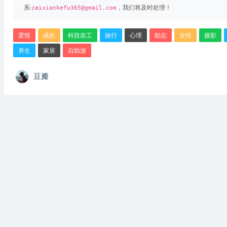
系:
zaixiankefu365@gmail.com
，我们将及时处理！
爱情
成长
科技农工
旅行
心理
励志
女性
摄影
养生
家居
自助游
豆瓣