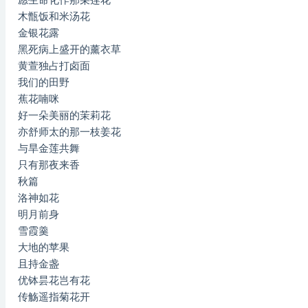
愿生命化作那朵莲花
木甑饭和米汤花
金银花露
黑死病上盛开的薰衣草
黄萱独占打卤面
我们的田野
蕉花喃咪
好一朵美丽的茉莉花
亦舒师太的那一枝姜花
与旱金莲共舞
只有那夜来香
秋篇
洛神如花
明月前身
雪霞羹
大地的苹果
且持金盏
优钵昙花岂有花
传觞遥指菊花开