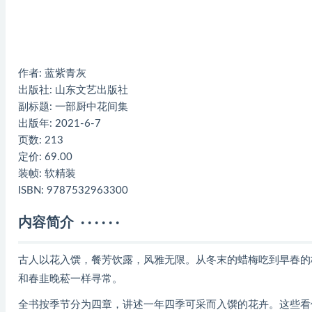
作者: 蓝紫青灰
出版社: 山东文艺出版社
副标题: 一部厨中花间集
出版年: 2021-6-7
页数: 213
定价: 69.00
装帧: 软精装
ISBN: 9787532963300
内容简介 · · · · · ·
古人以花入馔，餐芳饮露，风雅无限。从冬末的蜡梅吃到早春的
和春韭晚菘一样寻常。
全书按季节分为四章，讲述一年四季可采而入馔的花卉。这些看