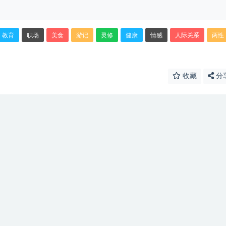
教育
职场
美食
游记
灵修
健康
情感
人际关系
两性
收藏
分