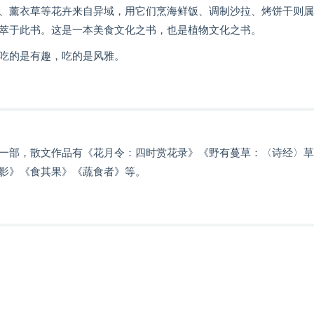
、薰衣草等花卉来自异域，用它们烹海鲜饭、调制沙拉、烤饼干则属
萃于此书。这是一本美食文化之书，也是植物文化之书。
吃的是有趣，吃的是风雅。
一部，散文作品有《花月令：四时赏花录》《野有蔓草：〈诗经〉草
影》《食其果》《蔬食者》等。