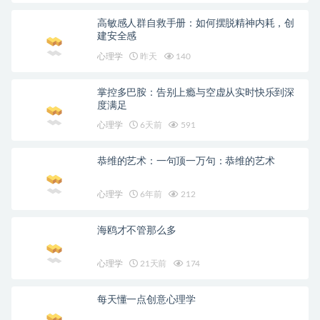
高敏感人群自救手册：如何摆脱精神内耗，创
建安全感
心理学
昨天
140
掌控多巴胺：告别上瘾与空虚从实时快乐到深
度满足
心理学
6天前
591
恭维的艺术：一句顶一万句：恭维的艺术
心理学
6年前
212
海鸥才不管那么多
心理学
21天前
174
每天懂一点创意心理学