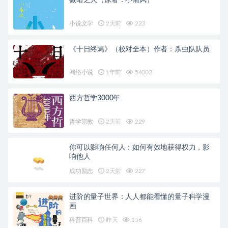
小说文学
2天前
223
《十日终焉》（校对全本）作者：杀虫队队员
网络小说
1年前
54002
西方哲学3000年
哲学宗教
2天前
229
你可以影响任何人：如何有效地获得权力，影
响他人
成功励志
2天前
227
进阶的量子世界：人人都能看懂的量子科学漫
画
科普百科
昨天
156