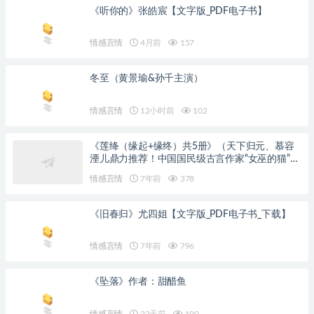
《听你的》张皓宸【文字版_PDF电子书】
情感言情
4月前
157
冬至（黄景瑜&孙千主演）
情感言情
12小时前
102
《莲绛（缘起+缘终）共5册》（天下归元、慕容
湮儿鼎力推荐！中国国民级古言作家“女巫的猫”，
再书三生三世千年传奇）女巫的猫【文字版_PDF
情感言情
7年前
378
电子书_下载】
《旧春归》尤四姐【文字版_PDF电子书_下载】
情感言情
7年前
796
《坠落》作者：甜醋鱼
情感言情
22天前
190