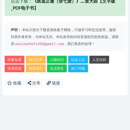
点击下载：
《医道正途（全七册）》二雷大叔【文字版
_PDF电子书】
声明：
本站大部分下载资源收集于网络，只做学习和交流使用，版权
归原作者所有，与本站无关。本站发布的内容若侵犯到您的权益，请联
系:
zaixiankefu365@gmail.com
，我们将及时处理！
经典名著
现代文学
人物传记
社会人生
人文社科
情感言情
套装系列
生活养生
热门书籍
收藏
分享
链接