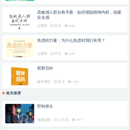
高敏感人群自救手册：如何摆脱精神内耗，创建
安全感
心理学
昨天
149
焦虑的力量：为什么焦虑对我们有用？
心理学
昨天
149
肥胖百科
医学养生
昨天
148
相关推荐
野狗骨头
情感言情
21天前
177