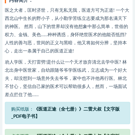
内容简介：
医之大者，匡时济世，只有无私无我，医道方可为正道! 一个大
西北山中生长的野小子，从小勤学苦练立志要成为那名满天下
的神医。 然而，山下的世界却没有他想象中那么简单，世俗的
权力、金钱、美色……种种诱惑，身怀绝世医术的他能否抵挡?
人性的善与恶，世间的正义与黑暗，他又将如何分辨，坚持本
心，走出一条属于自己的医道正途!
劝人学医，天打雷劈!是什么让一个天才放弃清北去学中医? 林
北出身中医世家，自幼跟随爷爷学医练武，立志成为一个好大
夫，却没想到一场意外失去爷爷，家中也不许他再行医。林北
不甘心，坚信自己家的医术可以帮助很多人，然而，一场面试
差点拦住了他……
购买纸版：
《医道正途（全七册）》二雷大叔【文字版
_PDF电子书】