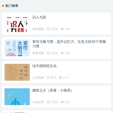
热门推荐
识人九段
成功励志
2天前
350
掌控大脑习惯：提升记忆力、注意力的15个用脑
习惯
科普百科
2天前
239
论中国传统文化
人文社科
昨天
174
微暗之火（原著：小南风）
小说文学
2天前
223