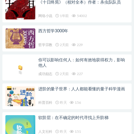
《十日终焉》（校对全本）作者：杀虫队队员
网络小说
1年前
54002
西方哲学3000年
哲学宗教
2天前
229
你可以影响任何人：如何有效地获得权力，影响
他人
成功励志
2天前
227
进阶的量子世界：人人都能看懂的量子科学漫画
科普百科
昨天
156
软阶层：在不确定的时代寻找上升阶梯
人文社科
昨天
151