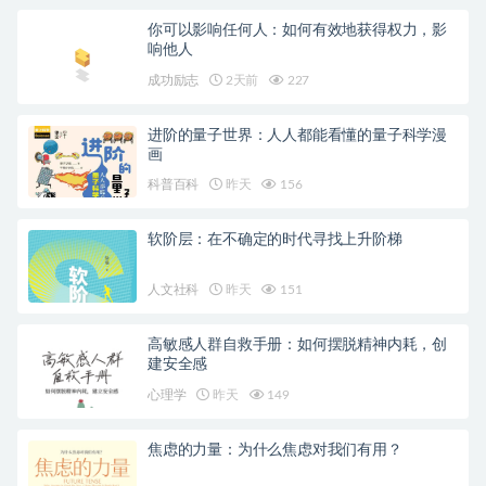
你可以影响任何人：如何有效地获得权力，影
响他人
成功励志
2天前
227
进阶的量子世界：人人都能看懂的量子科学漫
画
科普百科
昨天
156
软阶层：在不确定的时代寻找上升阶梯
人文社科
昨天
151
高敏感人群自救手册：如何摆脱精神内耗，创
建安全感
心理学
昨天
149
焦虑的力量：为什么焦虑对我们有用？