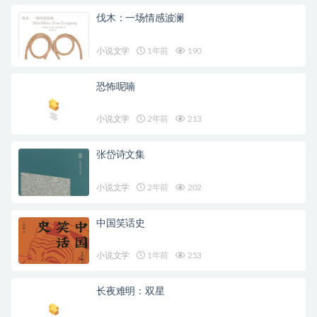
伐木：一场情感波澜
小说文学
1年前
190
恐怖呢喃
小说文学
2年前
213
张岱诗文集
小说文学
2年前
202
中国笑话史
小说文学
1年前
253
长夜难明：双星