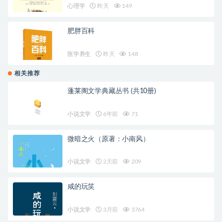
心理学
昨天
149
肥胖百科
医学养生
昨天
148
相关推荐
蓬莱阁文学典藏丛书 (共10册)
小说文学
6年前
71
微暗之火（原著：小南风）
小说文学
2天前
209
咸的玩笑
小说文学
3月前
3764