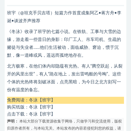
班宇（@坦克手贝吉塔）短篇力作首度成集阿乙•蒋方舟•李
诞•谈波齐声推荐
《冬泳》收录了班宇的七篇小说。在铁轨、工事与大雪的边
缘，游走着一些昔日的身影：印厂工人、吊车司机、生疏的
赌徒与失业者……他们生活被动，面临威胁、窘迫，惯于沉
默，像一道峰或风，遥远而孤绝地存在。
北方极寒，在他们体内却隐蕴有光热。有人“腾空跃起，从裂
开的风里出世”，有人“跪在地上，发出雷鸣般的号啕”。这些
个体的光热终将划破冰面，点亮黑暗，为今日之北方刻写一
份有温度的备忘。
免费阅读：
冬泳【班宇】
购买纸版：
冬泳【班宇】
点击下载：
冬泳【班宇】
声明：
本站大部分下载资源收集于网络，只做学习和交流使用，版权
归原作者所有，与本站无关。本站发布的内容若侵犯到您的权益，请