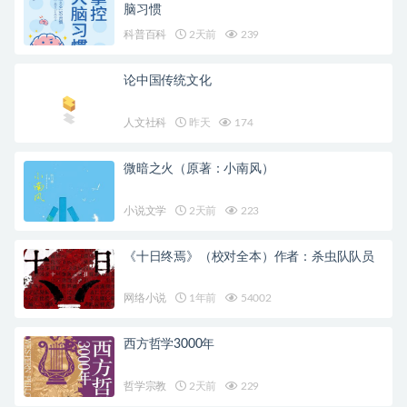
脑习惯
科普百科
2天前
239
论中国传统文化
人文社科
昨天
174
微暗之火（原著：小南风）
小说文学
2天前
223
《十日终焉》（校对全本）作者：杀虫队队员
网络小说
1年前
54002
西方哲学3000年
哲学宗教
2天前
229