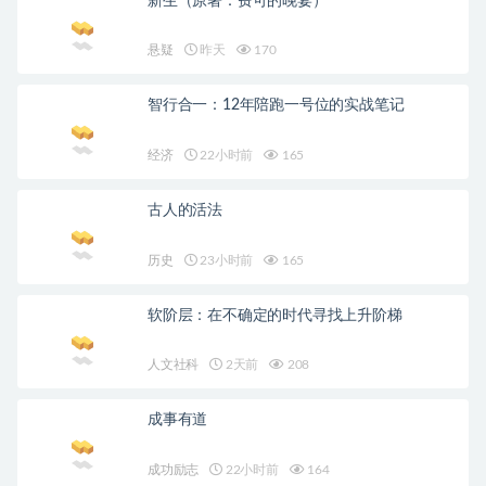
新生（原著：费可的晚宴）
悬疑
昨天
170
智行合一：12年陪跑一号位的实战笔记
经济
22小时前
165
古人的活法
历史
23小时前
165
软阶层：在不确定的时代寻找上升阶梯
人文社科
2天前
208
成事有道
成功励志
22小时前
164