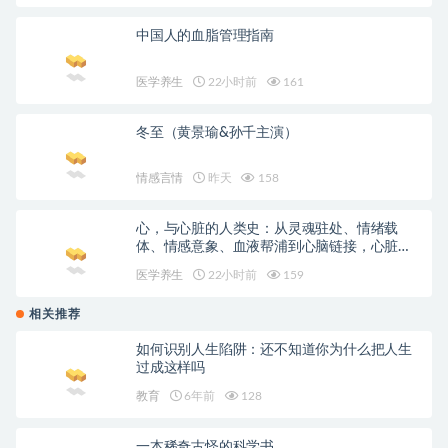
中国人的血脂管理指南
医学养生
22小时前
161
冬至（黄景瑜&孙千主演）
情感言情
昨天
158
心，与心脏的人类史：从灵魂驻处、情绪载
体、情感意象、血液帮浦到心脑链接，心脏的
文化图象与科学演变
医学养生
22小时前
159
相关推荐
如何识别人生陷阱：还不知道你为什么把人生
过成这样吗
教育
6年前
128
一本稀奇古怪的科学书