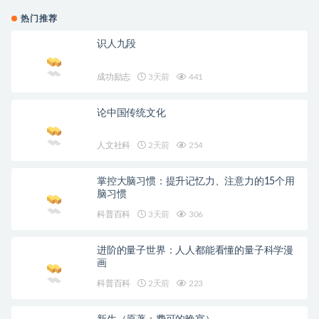
热门推荐
识人九段
成功励志
3天前
441
论中国传统文化
人文社科
2天前
254
掌控大脑习惯：提升记忆力、注意力的15个用
脑习惯
科普百科
3天前
306
进阶的量子世界：人人都能看懂的量子科学漫
画
科普百科
2天前
223