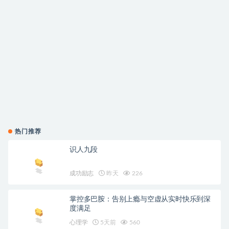
热门推荐
识人九段
成功励志
昨天
226
掌控多巴胺：告别上瘾与空虚从实时快乐到深
度满足
心理学
5天前
560