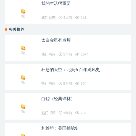
我的生活很重要
成功励志
4天前
261
相关推荐
太白金星有点烦
热门书籍
3年前
5074
狂怒的天空：北美五百年飓风史
热门书籍
8月前
354
白鲸（经典译林）
热门书籍
1年前
236
利维坦：美国捕鲸史