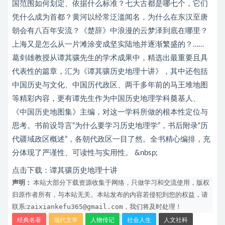
国范围如何划定、依据什么标准？七大古都是哪七个，它们
凭什么成为首都？黄河以经常泛滥闻名，为什么在东汉至唐
朝会有八百年安流？《楚辞》中浪漫的云梦泽到底在哪里？
上海又是怎么从一片滩涂变成坚实陆地并逐渐繁盛的？……
葛剑雄教授从谭其骧先生的学术成果中，精选出最重要且具
代表性的篇章，汇为《谭其骧历史地理十讲》，其中还包括
中国历史与文化、中国历代政区、两千多年前的马王堆地图
等精彩内容，更有谭先生作为中国历史地理学科奠基人、
《中国历史地图集》主编，对这一学科所做的根本性定位与
思考。书前设导言“为什么要学习历史地理学”，书后附录“历
代疆域政区概述”，各朝代政区一目了然。全书精心编排，充
分体现了严谨性、可读性与实用性。 &nbsp;
点击下载：
谭其骧历史地理十讲
声明：
本站大部分下载资源收集于网络，只做学习和交流使用，版权
归原作者所有，与本站无关。本站发布的内容若侵犯到您的权益，请
zaixiankefu365@gmail.com
联系:
，我们将及时处理！
经典名著
现代文学
人物传记
社会人生
人文社科