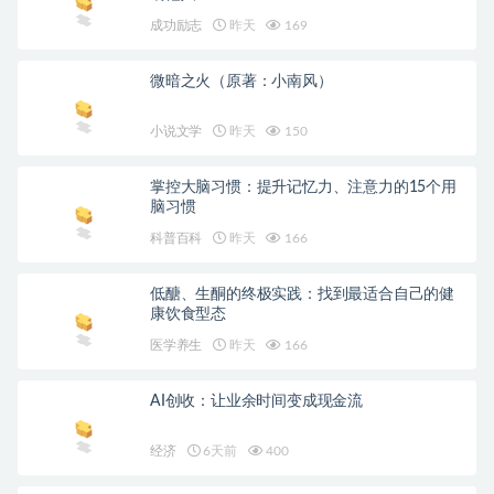
成功励志
昨天
169
微暗之火（原著：小南风）
小说文学
昨天
150
掌控大脑习惯：提升记忆力、注意力的15个用
脑习惯
科普百科
昨天
166
低醣、生酮的终极实践：找到最适合自己的健
康饮食型态
医学养生
昨天
166
AI创收：让业余时间变成现金流
经济
6天前
400