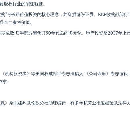
募股权行业的演变轨迹。
购”与长期价值投资的核心理念，并穿插德崇证券、KKR收购战等行
强本土参考价值。
期成败;后半部分聚焦其90年代后的多元化、地产投资及2007年上
《机构投资者》等美国权威财经杂志撰稿人;《公司金融》杂志编辑。
深作家。
生意》杂志纽约及伦敦分社助理编辑，有多年私募业报道经验及法律