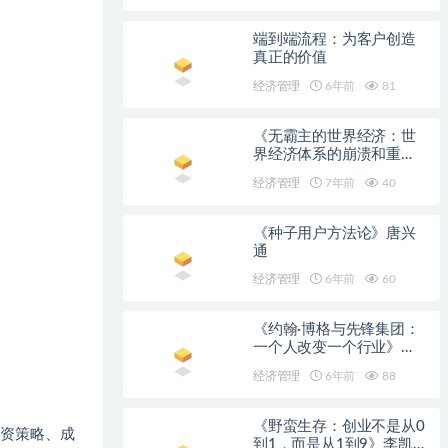
下载】
端到端流程：为客户创造
真正的价值
经济管理
6年前
81
《无霸主的世界经济：世
界经济体系的崩溃和重
建》彼得·特明 & 戴维·瓦因
经济管理
7年前
40
斯【文字版_PDF电子书_下
载】
《种子用户方法论》唐兴
通
经济管理
6年前
60
《约翰·博格与先锋集团：
一个人改变一个行业》
Robert Slater【文字版_PDF
经济管理
6年前
88
电子书_下载】
《野蛮生存：创业不是从0
资策略、成
到1，而是从1到9》李凯旋