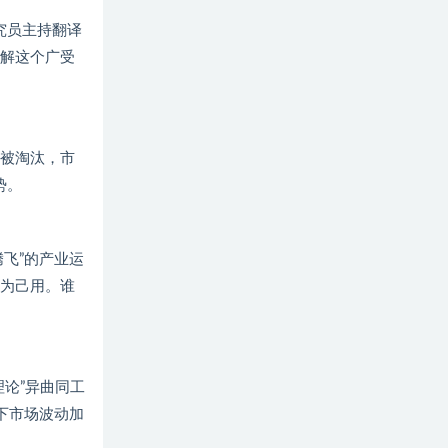
究员主持翻译
解这个广受
被淘汰，市
势。
飞”的产业运
为己用。谁
论”异曲同工
下市场波动加