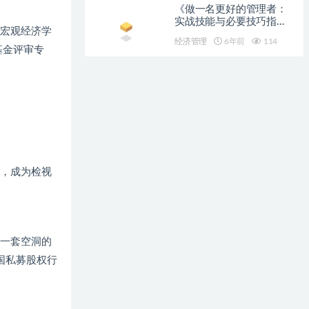
《做一名更好的管理者：
实战技能与必要技巧指
国宏观经济学
南：第十版》
经济管理
6年前
114
基金评审专
，成为检视
一套空洞的
国私募股权行