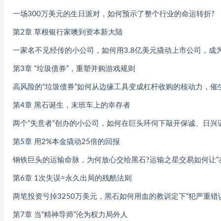
一场300万美元的生日派对，如何预示了整个行业的命运转折?
第2章 草根银行家噢到资本新大陆
一家名不见经传的小公司，如何用3.8亿美元撬动上市公司，成为
第3章 “垃圾债券”，重塑并购游戏规则
高风险的“垃圾债券”如何从边缘工具变成杠杆收购的核动力，催生“
第4章 黑石诞生，末班车上的幸存者
两个“失意者”创办的小公司，如何在巨头环伺下敲开保诚、日兴
第5章 用2%本金撬动25倍的回报
钢铁巨头的运输命脉，为何放心交给黑石?运输之星交易如何让“
第6章 1次失误=永久出局的残酷法则
两笔投资亏掉3250万美元，黑石如何用血的教训定下“犯严重错
第7章 当“精神导师”沦为权力局外人