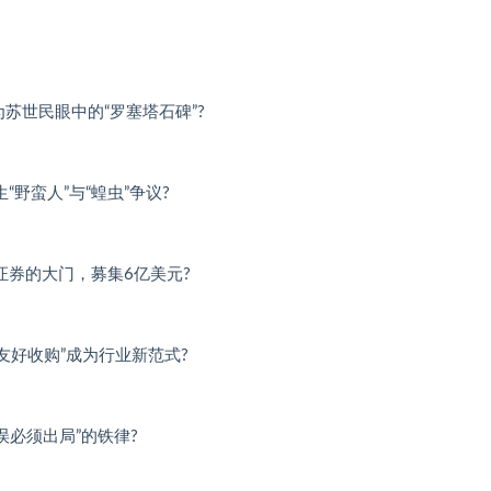
苏世民眼中的“罗塞塔石碑”?
野蛮人”与“蝗虫”争议?
证券的大门，募集6亿美元?
友好收购”成为行业新范式?
误必须出局”的铁律?