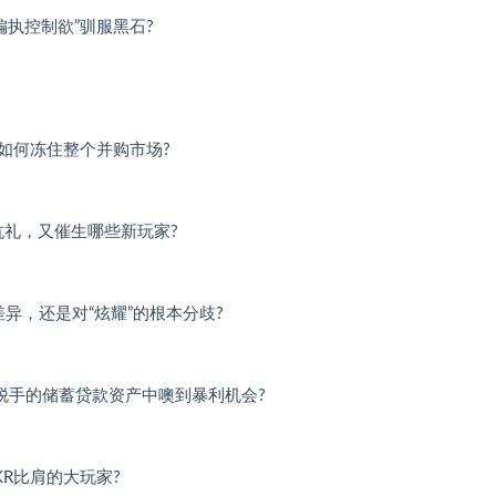
偏执控制欲”驯服黑石?
缩如何冻住整个并购市场?
抗礼，又催生哪些新玩家?
异，还是对“炫耀”的根本分歧?
脱手的储蓄贷款资产中噢到暴利机会?
R比肩的大玩家?