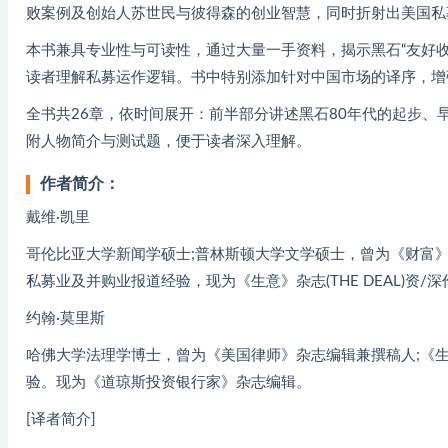
败案例及创始人苏世民与彼得森的创业智慧，同时折射出美国私
本书兼具专业性与可读性，通过大量一手资料，揭示黑石“友好收
读者理解私募运作逻辑。书中特别添加针对中国市场的译序，增
全书共26章，依时间展开：前半部分讲述黑石80年代的起步、早
附人物简介与测试题，便于读者深入理解。
作者简介：
戴维·凯里
哥伦比亚大学新闻学硕士;普林斯顿大学文学硕士，曾为《财富》
私募业及并购业报道经验，现为《生意》杂志(THE DEAL)资/
约翰·莫里斯
哈佛大学法理学博士，曾为《美国律师》杂志编辑兼撰稿人;《
验。现为《道琼斯投资银行家》杂志编辑。
[译者简介]