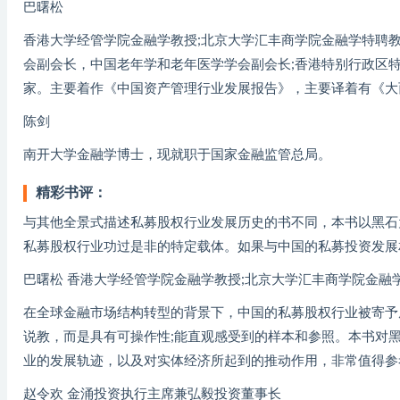
巴曙松
香港大学经管学院金融学教授;北京大学汇丰商学院金融学特聘教
会副会长，中国老年学和老年医学学会副会长;香港特别行政区
家。主要着作《中国资产管理行业发展报告》，主要译着有《大
陈剑
南开大学金融学博士，现就职于国家金融监管总局。
精彩书评：
与其他全景式描述私募股权行业发展历史的书不同，本书以黑石
私募股权行业功过是非的特定载体。如果与中国的私募投资发展
巴曙松 香港大学经管学院金融学教授;北京大学汇丰商学院金融
在全球金融市场结构转型的背景下，中国的私募股权行业被寄予
说教，而是具有可操作性;能直观感受到的样本和参照。本书对
业的发展轨迹，以及对实体经济所起到的推动作用，非常值得参
赵令欢 金涌投资执行主席兼弘毅投资董事长