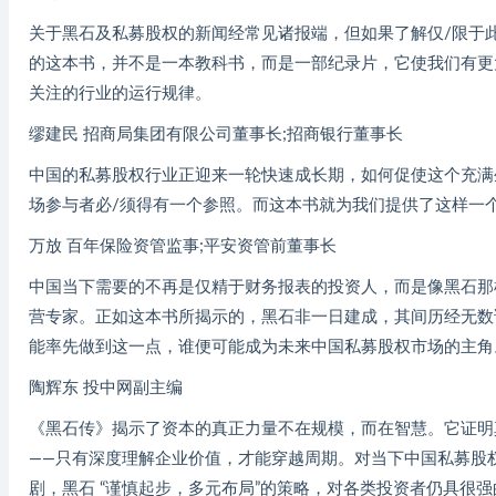
关于黑石及私募股权的新闻经常见诸报端，但如果了解仅/限于
的这本书，并不是一本教科书，而是一部纪录片，它使我们有更
关注的行业的运行规律。
缪建民 招商局集团有限公司董事长;招商银行董事长
中国的私募股权行业正迎来一轮快速成长期，如何促使这个充满
场参与者必/须得有一个参照。而这本书就为我们提供了这样一
万放 百年保险资管监事;平安资管前董事长
中国当下需要的不再是仅精于财务报表的投资人，而是像黑石那样
营专家。正如这本书所揭示的，黑石非一日建成，其间历经无数
能率先做到这一点，谁便可能成为未来中国私募股权市场的主角
陶辉东 投中网副主编
《黑石传》揭示了资本的真正力量不在规模，而在智慧。它证明
——只有深度理解企业价值，才能穿越周期。对当下中国私募股
剧，黑石 “谨慎起步，多元布局”的策略，对各类投资者仍具很