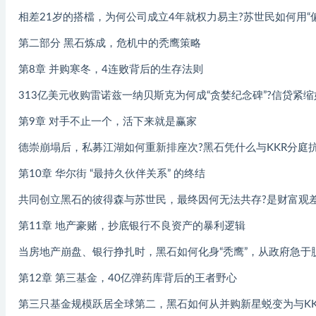
相差21岁的搭檔，为何公司成立4年就权力易主?苏世民如何用“
第二部分 黑石炼成，危机中的秃鹰策略
第8章 并购寒冬，4连败背后的生存法则
313亿美元收购雷诺兹一纳贝斯克为何成“贪婪纪念碑”?信贷紧
第9章 对手不止一个，活下来就是赢家
德崇崩塌后，私募江湖如何重新排座次?黑石凭什么与KKR分庭
第10章 华尔街 “最持久伙伴关系” 的终结
共同创立黑石的彼得森与苏世民，最终因何无法共存?是财富观差
第11章 地产豪赌，抄底银行不良资产的暴利逻辑
当房地产崩盘、银行挣扎时，黑石如何化身“秃鹰”，从政府急于
第12章 第三基金，40亿弹药库背后的王者野心
第三只基金规模跃居全球第二，黑石如何从并购新星蜕变为与KK