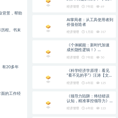
【文字版_PDF电子书_下
经济管理
7年前
69
载】
业背景，帮助
AI掌局者：从工具使用者到
价值创造者
市历程。书末
经济管理
1月前
317
《个体赋能：新时代加速
成长隐性逻辑！》
YouCore【文字版_PDF电
经济管理
7年前
50
子书_下载】
有20多年
《科学经济学原理：看见
“看不见的手”》汪涛【文字
版_PDF电子书_下载】
经济管理
6年前
125
方面的工作经
《领导力陷阱：终结错误
认知，精准掌控领导力》
(英国皇家特许管理协会年
经济管理
6年前
123
度图书金奖)乔·欧文【文字
版_PDF电子书_下载】