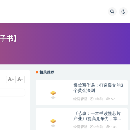
电子书】
相关推荐
+
-
爆款写作课：打造爆文的3
个黄金法则
经济管理
7年前
57
《芯事：一本书读懂芯片
产业》(提高竞争力，掌握
未来的主动权)谢志峰 & 陈
经济管理
6年前
103
大明【文字版_PDF电子书_